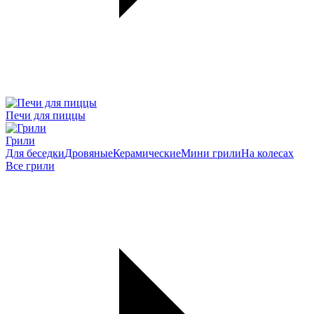
Печи для пиццы
Грили
Для беседки
Дровяные
Керамические
Мини грили
На колесах
Все грили