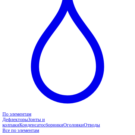
По элементам
Дефлекторы
Зонты и
колпаки
Конденсатосборники
Оголовки
Отводы
Все по элементам