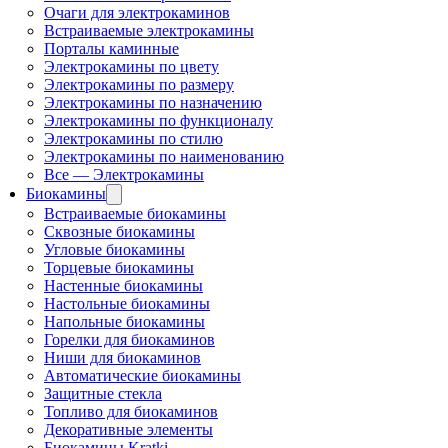
Очаги для электрокаминов
Встраиваемые электрокамины
Порталы каминные
Электрокамины по цвету
Электрокамины по размеру
Электрокамины по назначению
Электрокамины по функционалу
Электрокамины по стилю
Электрокамины по наименованию
Все — Электрокамины
Биокамины
Встраиваемые биокамины
Сквозные биокамины
Угловые биокамины
Торцевые биокамины
Настенные биокамины
Настольные биокамины
Напольные биокамины
Горелки для биокаминов
Ниши для биокаминов
Автоматические биокамины
Защитные стекла
Топливо для биокаминов
Декоративные элементы
Биокамины Kratki