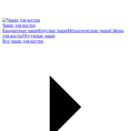
Чаши для костра
Квадратные чаши
Круглые чаши
Металлические чаши
Сферы
для костра
Чугунные чаши
Все чаши для костра