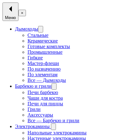
×
Меню
Дымоходы
Стальные
Керамические
Готовые комплекты
Промышленные
Гибкие
Мастер-флеши
По назначению
По элементам
Все — Дымоходы
Барбекю и грили
Печи барбекю
Чаши для костра
Печи для пиццы
Грили
Аксессуары
Все — Барбекю и грили
Электрокамины
Напольные электрокамины
Настенные электрокамины