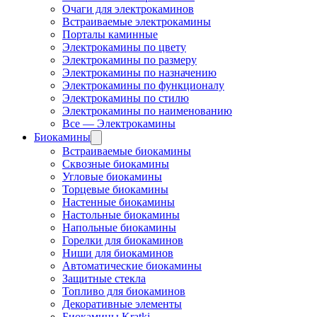
Очаги для электрокаминов
Встраиваемые электрокамины
Порталы каминные
Электрокамины по цвету
Электрокамины по размеру
Электрокамины по назначению
Электрокамины по функционалу
Электрокамины по стилю
Электрокамины по наименованию
Все — Электрокамины
Биокамины
Встраиваемые биокамины
Сквозные биокамины
Угловые биокамины
Торцевые биокамины
Настенные биокамины
Настольные биокамины
Напольные биокамины
Горелки для биокаминов
Ниши для биокаминов
Автоматические биокамины
Защитные стекла
Топливо для биокаминов
Декоративные элементы
Биокамины Kratki