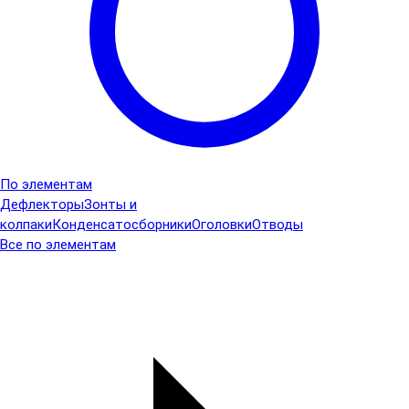
По элементам
Дефлекторы
Зонты и
колпаки
Конденсатосборники
Оголовки
Отводы
Все по элементам