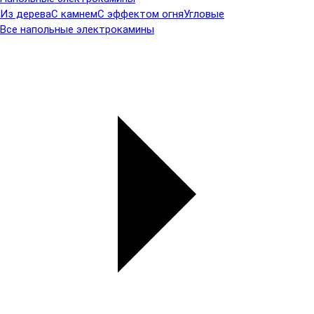
Из дерева
С камнем
С эффектом огня
Угловые
Все напольные электрокамины