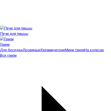
Печи для пиццы
Грили
Для беседки
Дровяные
Керамические
Мини грили
На колесах
Все грили