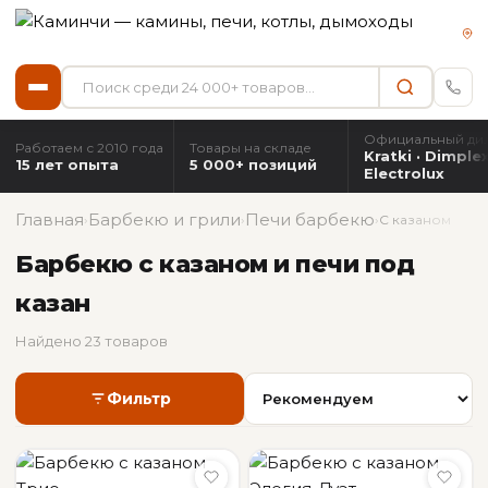
Официальный ди
Работаем с 2010 года
Товары на складе
Kratki · Dimplex
15 лет опыта
5 000+ позиций
Electrolux
Главная
Барбекю и грили
Печи барбекю
›
›
›
С казаном
Барбекю с казаном и печи под
казан
Найдено 23 товаров
Фильтр