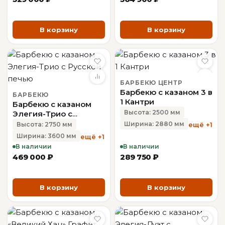
В корзину
В корзину
БАРБЕКЮ ЦЕНТР
Барбекю с казаном 3 в
БАРБЕКЮ
1 Кантри
Барбекю с казаном
Высота: 2500 мм
Элегия-Трио с
Русской печью
Ширина: 2880 мм
ещё +1
Высота: 2750 мм
Ширина: 3600 мм
ещё +1
В наличии
В наличии
469 000 ₽
289 750 ₽
В корзину
В корзину