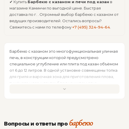
✔ Купить
Барбекю с казаном и печи под казан
в
магазине Каминчи по выгодной цене. Быстрая
доставка по г. . Огромный выбор барбекю с казаном от
ведущих производителей. Остались вопросы?
Свяжитесь с нами по телефону
+7 (495) 324-94-64
.
Барбекю с казаном это многофункциональная уличная
печь, в конструкции которой предусмотрено
специальное углубление или плита под казан объёмом
от 6 до 12 литров. В одной установке совмещены топка
для гриля и варочная зона для приготовления плова,
тушёного мяса и других блюд на живом огне.
В каталоге более 25 моделей от 113 500 руб. Кирпичные
барбекю серии Элегия с возможностью установки
казана, многосекционные
барбекю-комплексы
Grill
Roks с жаровней и печью под казан, а также модели
Династия в армированном бетоне. Все конструкции
барбекю
Вопросы и ответы про
работают на дровах и древесном угле.