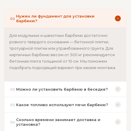
Как выбрать барбекю с казаном
Нужен ли фундамент для установки
01
барбекю?
Для семейного участка подойдут компактные модели
шириной до 2 м. Это серия Элегия 851, 852 или Гранд с
Для модульных и шамотных барбекю достаточно
возможностью установки казана. Для больших
ровного твёрдого основания — бетонной плитки,
компаний оптимальны Элегия-Трио LUX или комплексы
тротуарной плитки или утрамбованного грунта. Для
Grill Roks с жаровней, мойкой и столом. Если нужна
кирпичных барбекю весом от 300 кг рекомендуется
полная уличная кухня, смотрите
кирпичные барбекю
бетонная плита толщиной от 10 см. Мы поможем
серии Элегия-Трио с русской печью или
барбекю для
подобрать подходящий вариант при заказе монтажа.
беседки
с дымоходом.
Выполняем
монтаж под ключ
в Москве и МО. Доставка
по всей России. Консультация бесплатно.
Можно ли установить барбекю в беседке?
02
Какое топливо используют печи барбекю?
03
Сколько времени занимает доставка и
04
установка?