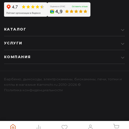
КАТАЛОГ
УСЛУГИ
КОМПАНИЯ
Барбекю
,
дымоходы
,
электрокамины
,
биокамины
,
печи
,
топки
и
котлы
в магазине Kaminchi.ru 2010-2026 ©
Политика конфиденциальности