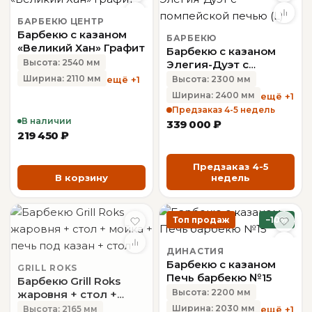
БАРБЕКЮ ЦЕНТР
Барбекю с казаном
БАРБЕКЮ
«Великий Хан» Графит
Барбекю с казаном
Высота: 2540 мм
Элегия-Дуэт с
помпейской печью (L)
Ширина: 2110 мм
ещё +1
Высота: 2300 мм
Ширина: 2400 мм
ещё +1
Предзаказ 4-5 недель
В наличии
339 000 ₽
219 450 ₽
Предзаказ 4-5
В корзину
недель
Топ продаж
−10%
ДИНАСТИЯ
Барбекю с казаном
GRILL ROKS
Печь барбекю №15
Барбекю Grill Roks
Высота: 2200 мм
жаровня + стол +
мойка + печь под
Ширина: 2030 мм
ещё +1
Высота: 2165 мм