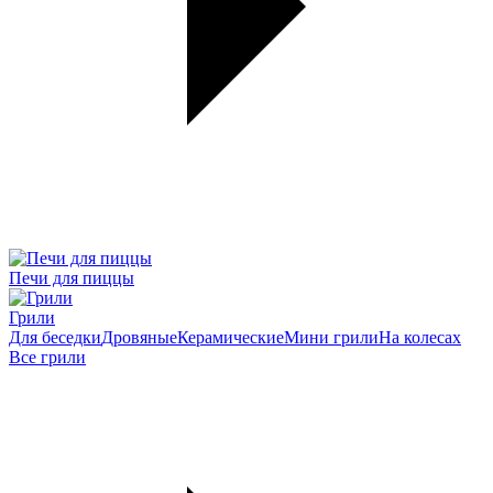
Печи для пиццы
Грили
Для беседки
Дровяные
Керамические
Мини грили
На колесах
Все грили