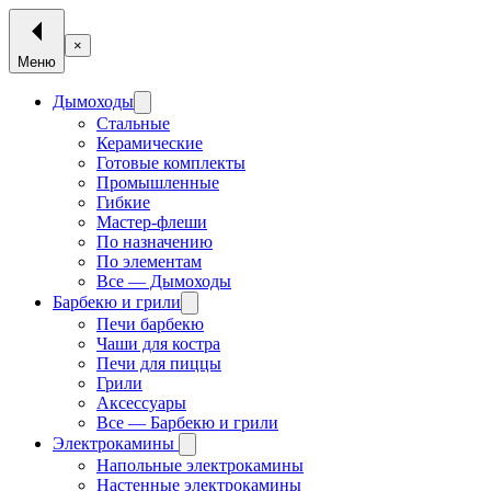
×
Меню
Дымоходы
Стальные
Керамические
Готовые комплекты
Промышленные
Гибкие
Мастер-флеши
По назначению
По элементам
Все — Дымоходы
Барбекю и грили
Печи барбекю
Чаши для костра
Печи для пиццы
Грили
Аксессуары
Все — Барбекю и грили
Электрокамины
Напольные электрокамины
Настенные электрокамины