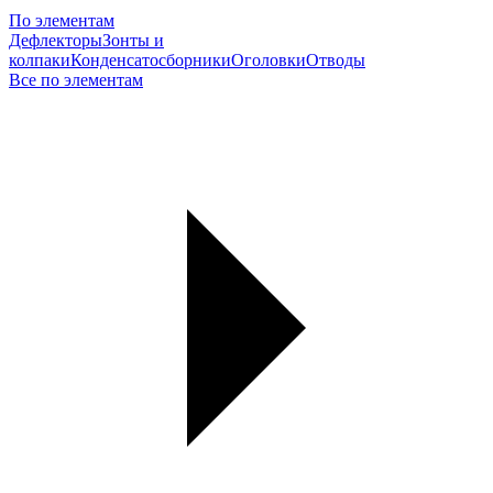
По элементам
Дефлекторы
Зонты и
колпаки
Конденсатосборники
Оголовки
Отводы
Все по элементам