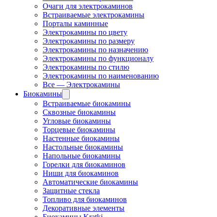
Очаги для электрокаминов
Встраиваемые электрокамины
Порталы каминные
Электрокамины по цвету
Электрокамины по размеру
Электрокамины по назначению
Электрокамины по функционалу
Электрокамины по стилю
Электрокамины по наименованию
Все — Электрокамины
Биокамины
Встраиваемые биокамины
Сквозные биокамины
Угловые биокамины
Торцевые биокамины
Настенные биокамины
Настольные биокамины
Напольные биокамины
Горелки для биокаминов
Ниши для биокаминов
Автоматические биокамины
Защитные стекла
Топливо для биокаминов
Декоративные элементы
Биокамины Kratki