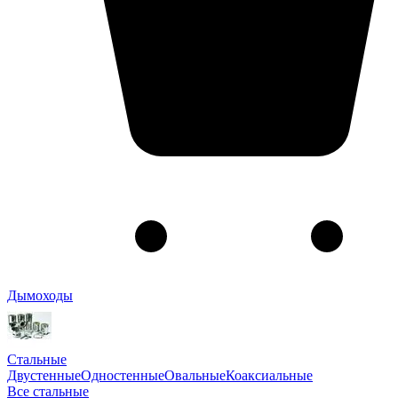
Дымоходы
Стальные
Двустенные
Одностенные
Овальные
Коаксиальные
Все стальные