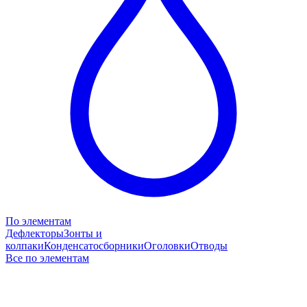
По элементам
Дефлекторы
Зонты и
колпаки
Конденсатосборники
Оголовки
Отводы
Все по элементам