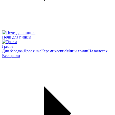
Печи для пиццы
Грили
Для беседки
Дровяные
Керамические
Мини грили
На колесах
Все грили