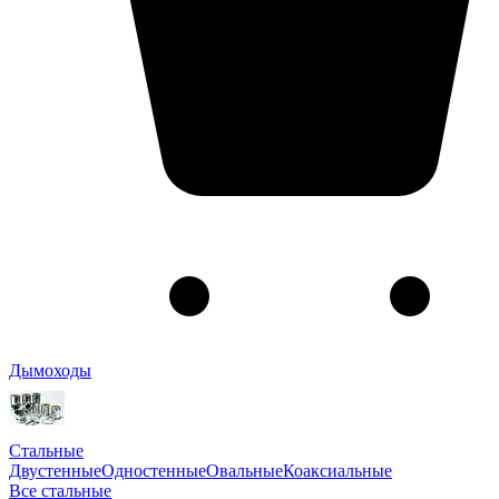
Дымоходы
Стальные
Двустенные
Одностенные
Овальные
Коаксиальные
Все стальные