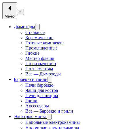
×
Меню
Дымоходы
Стальные
Керамические
Готовые комплекты
Промышленные
Гибкие
Мастер-флеши
По назначению
По элементам
Все — Дымоходы
Барбекю и грили
Печи барбекю
Чаши для костра
Печи для пиццы
Грили
Аксессуары
Все — Барбекю и грили
Электрокамины
Напольные электрокамины
Настенные электрокамины