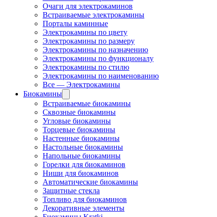
Очаги для электрокаминов
Встраиваемые электрокамины
Порталы каминные
Электрокамины по цвету
Электрокамины по размеру
Электрокамины по назначению
Электрокамины по функционалу
Электрокамины по стилю
Электрокамины по наименованию
Все — Электрокамины
Биокамины
Встраиваемые биокамины
Сквозные биокамины
Угловые биокамины
Торцевые биокамины
Настенные биокамины
Настольные биокамины
Напольные биокамины
Горелки для биокаминов
Ниши для биокаминов
Автоматические биокамины
Защитные стекла
Топливо для биокаминов
Декоративные элементы
Биокамины Kratki