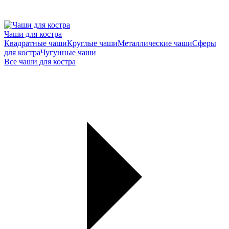
Чаши для костра
Квадратные чаши
Круглые чаши
Металлические чаши
Сферы
для костра
Чугунные чаши
Все чаши для костра