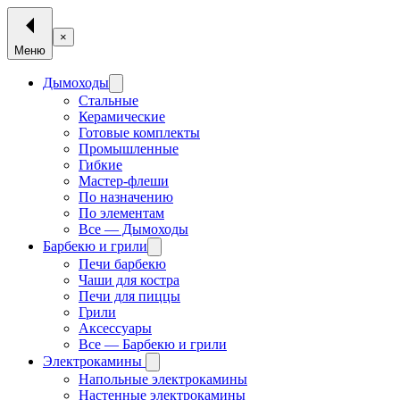
×
Меню
Дымоходы
Стальные
Керамические
Готовые комплекты
Промышленные
Гибкие
Мастер-флеши
По назначению
По элементам
Все — Дымоходы
Барбекю и грили
Печи барбекю
Чаши для костра
Печи для пиццы
Грили
Аксессуары
Все — Барбекю и грили
Электрокамины
Напольные электрокамины
Настенные электрокамины