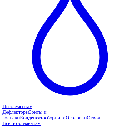
По элементам
Дефлекторы
Зонты и
колпаки
Конденсатосборники
Оголовки
Отводы
Все по элементам