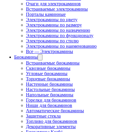
Очаги для электрокаминов
Встраиваемые электрокамины
Порталы каминные
Электрокамины по цвету
Электрокамины по размеру
Электрокамины по назначению
Электрокамины по функционалу
Электрокамины по стилю
Электрокамины по наименованию
Все — Электрокамины
Биокамины
Встраиваемые биокамины
Сквозные биокамины
Угловые биокамины
Торцевые биокамины
Настенные биокамины
Настольные биокамины
Напольные биокамины
Горелки для биокаминов
Ниши для биокаминов
Автоматические биокамины
Защитные стекла
Топливо для биокаминов
Декоративные элементы
Биокамины Kratki