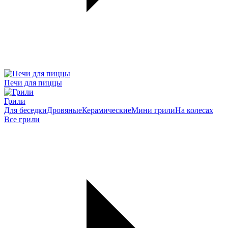
Печи для пиццы
Грили
Для беседки
Дровяные
Керамические
Мини грили
На колесах
Все грили