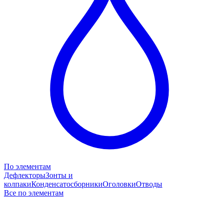
По элементам
Дефлекторы
Зонты и
колпаки
Конденсатосборники
Оголовки
Отводы
Все по элементам