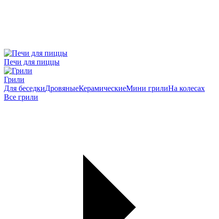
Печи для пиццы
Грили
Для беседки
Дровяные
Керамические
Мини грили
На колесах
Все грили