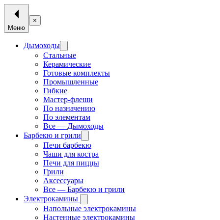
×
Меню
Дымоходы
Стальные
Керамические
Готовые комплекты
Промышленные
Гибкие
Мастер-флеши
По назначению
По элементам
Все — Дымоходы
Барбекю и грили
Печи барбекю
Чаши для костра
Печи для пиццы
Грили
Аксессуары
Все — Барбекю и грили
Электрокамины
Напольные электрокамины
Настенные электрокамины