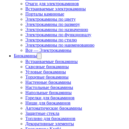
Очаги для электрокаминов
Встраиваемые электрокамины
Порталы каминные
Электрокамины по цвету
Электрокамины по размеру
Электрокамины по назначению
Электрокамины по функционалу
Электрокамины по стилю
Электрокамины по наименованию
Все — Электрокамины
Биокамины
Встраиваемые биокамины
Сквозные биокамины
Угловые биокамины
Торцевые биокамины
Настенные биокамины
Настольные биокамины
Напольные биокамины
Горелки для биокаминов
Ниши для биокаминов
Автоматические биокамины
Защитные стекла
Топливо для биокаминов
Декоративные элементы
Биокамины Kratki