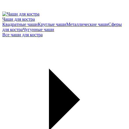
Чаши для костра
Квадратные чаши
Круглые чаши
Металлические чаши
Сферы
для костра
Чугунные чаши
Все чаши для костра