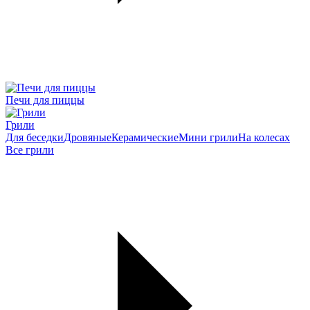
Печи для пиццы
Грили
Для беседки
Дровяные
Керамические
Мини грили
На колесах
Все грили