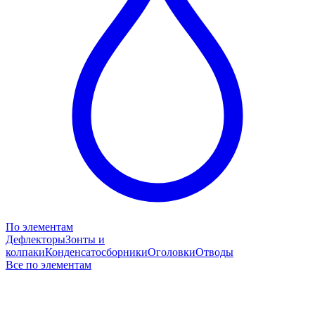
По элементам
Дефлекторы
Зонты и
колпаки
Конденсатосборники
Оголовки
Отводы
Все по элементам