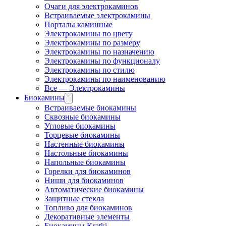
Очаги для электрокаминов
Встраиваемые электрокамины
Порталы каминные
Электрокамины по цвету
Электрокамины по размеру
Электрокамины по назначению
Электрокамины по функционалу
Электрокамины по стилю
Электрокамины по наименованию
Все — Электрокамины
Биокамины
Встраиваемые биокамины
Сквозные биокамины
Угловые биокамины
Торцевые биокамины
Настенные биокамины
Настольные биокамины
Напольные биокамины
Горелки для биокаминов
Ниши для биокаминов
Автоматические биокамины
Защитные стекла
Топливо для биокаминов
Декоративные элементы
Биокамины Kratki