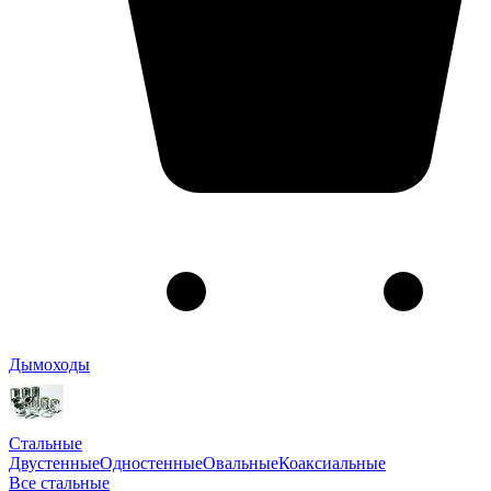
Дымоходы
Стальные
Двустенные
Одностенные
Овальные
Коаксиальные
Все стальные