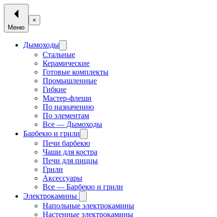
×
Меню
Дымоходы
Стальные
Керамические
Готовые комплекты
Промышленные
Гибкие
Мастер-флеши
По назначению
По элементам
Все — Дымоходы
Барбекю и грили
Печи барбекю
Чаши для костра
Печи для пиццы
Грили
Аксессуары
Все — Барбекю и грили
Электрокамины
Напольные электрокамины
Настенные электрокамины