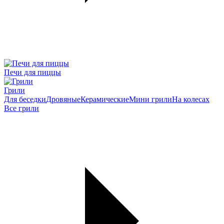
Печи для пиццы
Грили
Для беседки
Дровяные
Керамические
Мини грили
На колесах
Все грили