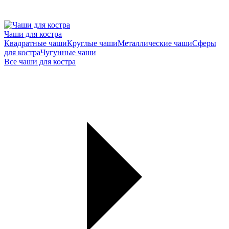
Чаши для костра
Квадратные чаши
Круглые чаши
Металлические чаши
Сферы
для костра
Чугунные чаши
Все чаши для костра