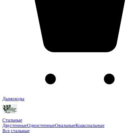
Дымоходы
Стальные
Двустенные
Одностенные
Овальные
Коаксиальные
Все стальные