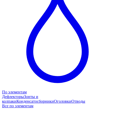
По элементам
Дефлекторы
Зонты и
колпаки
Конденсатосборники
Оголовки
Отводы
Все по элементам