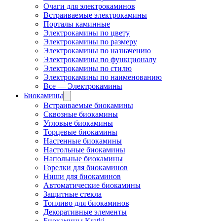
Очаги для электрокаминов
Встраиваемые электрокамины
Порталы каминные
Электрокамины по цвету
Электрокамины по размеру
Электрокамины по назначению
Электрокамины по функционалу
Электрокамины по стилю
Электрокамины по наименованию
Все — Электрокамины
Биокамины
Встраиваемые биокамины
Сквозные биокамины
Угловые биокамины
Торцевые биокамины
Настенные биокамины
Настольные биокамины
Напольные биокамины
Горелки для биокаминов
Ниши для биокаминов
Автоматические биокамины
Защитные стекла
Топливо для биокаминов
Декоративные элементы
Биокамины Kratki