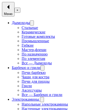
×
Меню
Дымоходы
Стальные
Керамические
Готовые комплекты
Промышленные
Гибкие
Мастер-флеши
По назначению
По элементам
Все — Дымоходы
Барбекю и грили
Печи барбекю
Чаши для костра
Печи для пиццы
Грили
Аксессуары
Все — Барбекю и грили
Электрокамины
Напольные электрокамины
Настенные электрокамины