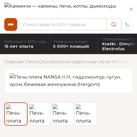
Официальный ди
Работаем с 2010 года
Товары на складе
Kratki · Dimplex
15 лет опыта
5 000+ позиций
Electrolux
Главная
Печи
Отопительно-варочные печи
Металлич
›
›
›