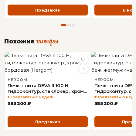
гарантия на печи и камины до 5 лет согласно
Предзаказ
В кор
договору.
товары
Похожие
HERGOM
HERGOM
Печь-плита DEVA II 100 H,
Печь-плита DEVA 
гидроконтур, стеклокер., хром,
гидроконтур, сте
бордовая (Hergom)
беж. жемчужина
Предзаказ 4-5 недель
Предзаказ 4-5 нед
585 200 ₽
585 200 ₽
Предзаказ
Предз