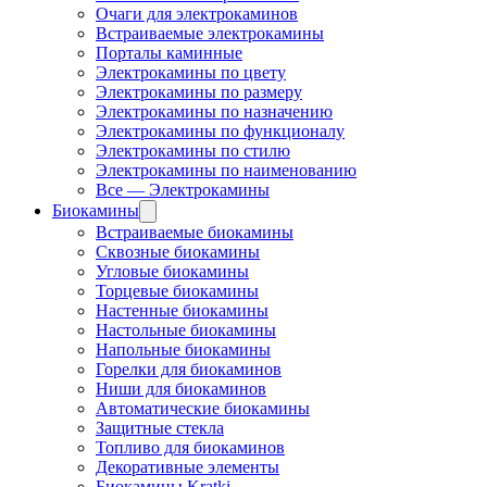
Очаги для электрокаминов
Встраиваемые электрокамины
Порталы каминные
Электрокамины по цвету
Электрокамины по размеру
Электрокамины по назначению
Электрокамины по функционалу
Электрокамины по стилю
Электрокамины по наименованию
Все — Электрокамины
Биокамины
Встраиваемые биокамины
Сквозные биокамины
Угловые биокамины
Торцевые биокамины
Настенные биокамины
Настольные биокамины
Напольные биокамины
Горелки для биокаминов
Ниши для биокаминов
Автоматические биокамины
Защитные стекла
Топливо для биокаминов
Декоративные элементы
Биокамины Kratki