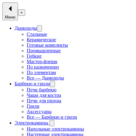
×
Меню
Дымоходы
Стальные
Керамические
Готовые комплекты
Промышленные
Гибкие
Мастер-флеши
По назначению
По элементам
Все — Дымоходы
Барбекю и грили
Печи барбекю
Чаши для костра
Печи для пиццы
Грили
Аксессуары
Все — Барбекю и грили
Электрокамины
Напольные электрокамины
Настенные электрокамины