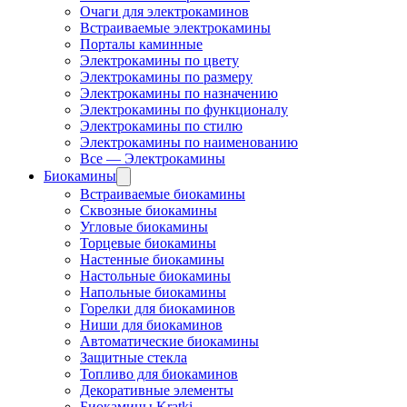
Очаги для электрокаминов
Встраиваемые электрокамины
Порталы каминные
Электрокамины по цвету
Электрокамины по размеру
Электрокамины по назначению
Электрокамины по функционалу
Электрокамины по стилю
Электрокамины по наименованию
Все — Электрокамины
Биокамины
Встраиваемые биокамины
Сквозные биокамины
Угловые биокамины
Торцевые биокамины
Настенные биокамины
Настольные биокамины
Напольные биокамины
Горелки для биокаминов
Ниши для биокаминов
Автоматические биокамины
Защитные стекла
Топливо для биокаминов
Декоративные элементы
Биокамины Kratki