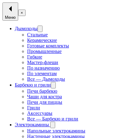
×
Меню
Дымоходы
Стальные
Керамические
Готовые комплекты
Промышленные
Гибкие
Мастер-флеши
По назначению
По элементам
Все — Дымоходы
Барбекю и грили
Печи барбекю
Чаши для костра
Печи для пиццы
Грили
Аксессуары
Все — Барбекю и грили
Электрокамины
Напольные электрокамины
Настенные электрокамины