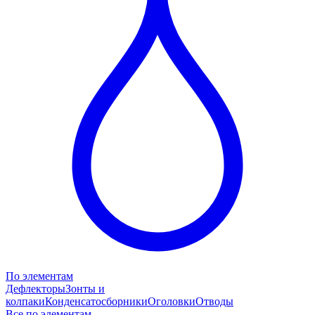
По элементам
Дефлекторы
Зонты и
колпаки
Конденсатосборники
Оголовки
Отводы
Все по элементам