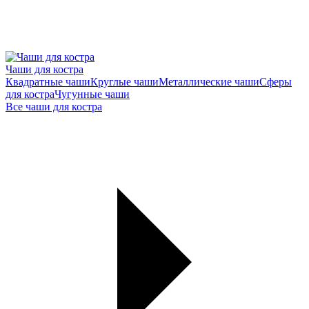
Чаши для костра
Квадратные чаши
Круглые чаши
Металлические чаши
Сферы
для костра
Чугунные чаши
Все чаши для костра