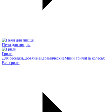
Печи для пиццы
Грили
Для беседки
Дровяные
Керамические
Мини грили
На колесах
Все грили