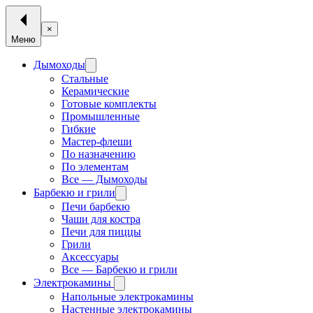
×
Меню
Дымоходы
Стальные
Керамические
Готовые комплекты
Промышленные
Гибкие
Мастер-флеши
По назначению
По элементам
Все — Дымоходы
Барбекю и грили
Печи барбекю
Чаши для костра
Печи для пиццы
Грили
Аксессуары
Все — Барбекю и грили
Электрокамины
Напольные электрокамины
Настенные электрокамины