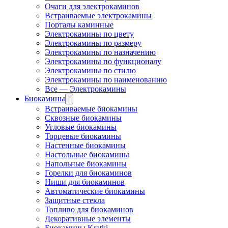
Очаги для электрокаминов
Встраиваемые электрокамины
Порталы каминные
Электрокамины по цвету
Электрокамины по размеру
Электрокамины по назначению
Электрокамины по функционалу
Электрокамины по стилю
Электрокамины по наименованию
Все — Электрокамины
Биокамины
Встраиваемые биокамины
Сквозные биокамины
Угловые биокамины
Торцевые биокамины
Настенные биокамины
Настольные биокамины
Напольные биокамины
Горелки для биокаминов
Ниши для биокаминов
Автоматические биокамины
Защитные стекла
Топливо для биокаминов
Декоративные элементы
Биокамины Kratki