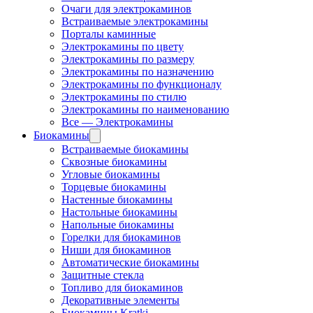
Очаги для электрокаминов
Встраиваемые электрокамины
Порталы каминные
Электрокамины по цвету
Электрокамины по размеру
Электрокамины по назначению
Электрокамины по функционалу
Электрокамины по стилю
Электрокамины по наименованию
Все — Электрокамины
Биокамины
Встраиваемые биокамины
Сквозные биокамины
Угловые биокамины
Торцевые биокамины
Настенные биокамины
Настольные биокамины
Напольные биокамины
Горелки для биокаминов
Ниши для биокаминов
Автоматические биокамины
Защитные стекла
Топливо для биокаминов
Декоративные элементы
Биокамины Kratki