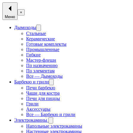
×
Меню
Дымоходы
Стальные
Керамические
Готовые комплекты
Промышленные
Гибкие
Мастер-флеши
По назначению
По элементам
Все — Дымоходы
Барбекю и грили
Печи барбекю
Чаши для костра
Печи для пиццы
Грили
Аксессуары
Все — Барбекю и грили
Электрокамины
Напольные электрокамины
Настенные электрокамины