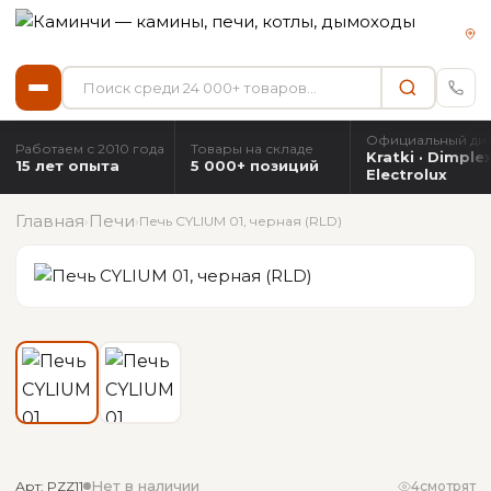
Официальный ди
Работаем с 2010 года
Товары на складе
Kratki · Dimplex
15 лет опыта
5 000+ позиций
Electrolux
Главная
Печи
›
›
Печь CYLIUM 01, черная (RLD)
Нет в наличии
Арт: PZZ11
4
смотрят