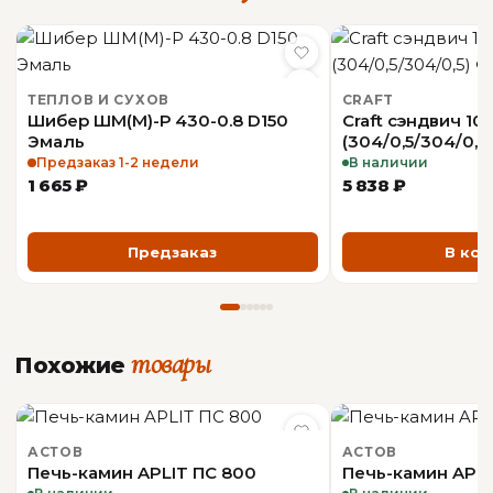
Документы
Страна-
Франция
производитель
PDF-каталог: Общий Richard Le Droff 2014
ТЕПЛОВ И СУХОВ
CRAFT
(Франция)
Шибер ШМ(М)-Р 430-0.8 D150
Craft сэндвич 10
Эмаль
(304/0,5/304/0,5
ОБЩАЯ ИНФОРМАЦИЯ
PDF-каталог: Облицовки Richard Le Droff
Предзаказ 1-2 недели
В наличии
(Франция)
1 665 ₽
5 838 ₽
Производитель
Richard Le Droff
PDF-каталог: Топки Richard Le Droff
(Франция)
Предзаказ
В кор
Сертификат соответствия Richard Le Droff.
Аппараты на твердом топливе
Сертификат пожарной безопасности Supra,
Richard Le Droff, World Kamin. Аппараты на
товары
Похожие
твердом топливе
АСТОВ
АСТОВ
Печь-камин APLIT ПС 800
Печь-камин APLI