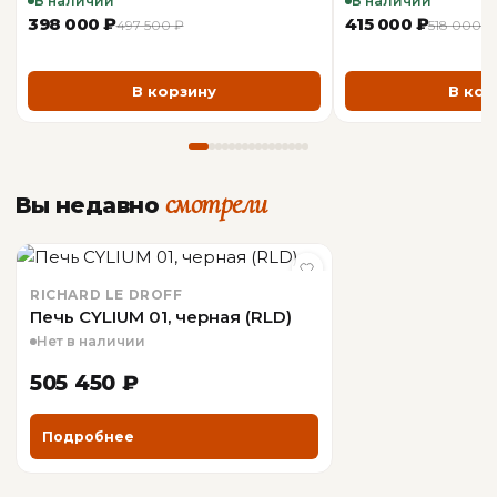
В наличии
В наличии
398 000 ₽
415 000 ₽
497 500 ₽
518 000 ₽
В корзину
В кор
смотрели
Вы недавно
RICHARD LE DROFF
Печь CYLIUM 01, черная (RLD)
Нет в наличии
505 450 ₽
Подробнее