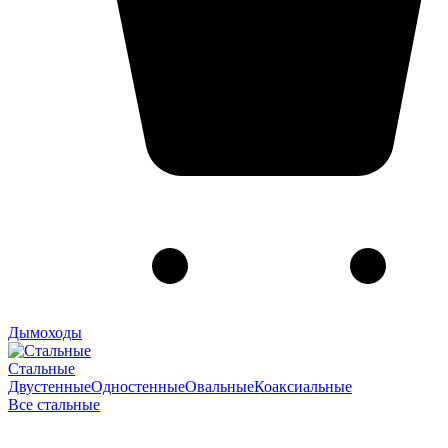
Дымоходы
Стальные
Двустенные
Одностенные
Овальные
Коаксиальные
Все стальные