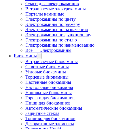
Очаги для электрокаминов
Встраиваемые электрокамины
Порталы каминные
Электрокамины по цвету
Электрокамины по размеру
Электрокамины по назначению
Электрокамины по функционалу
Электрокамины по стилю
Электрокамины по наименованию
Все — Электрокамины
Биокамины
Встраиваемые биокамины
Сквозные биокамины
Угловые биокамины
Торцевые биокамины
Настенные биокамины
Настольные биокамины
Напольные биокамины
Горелки для биокаминов
Ниши для биокаминов
Автоматические биокамины
Защитные стекла
Топливо для биокаминов
Декоративные элементы
Биокамины Kratki