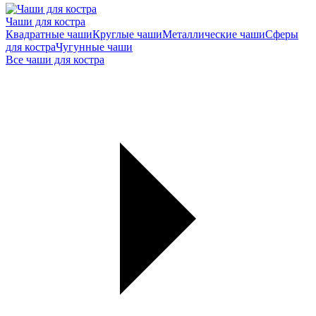
Чаши для костра
Квадратные чаши
Круглые чаши
Металлические чаши
Сферы
для костра
Чугунные чаши
Все чаши для костра