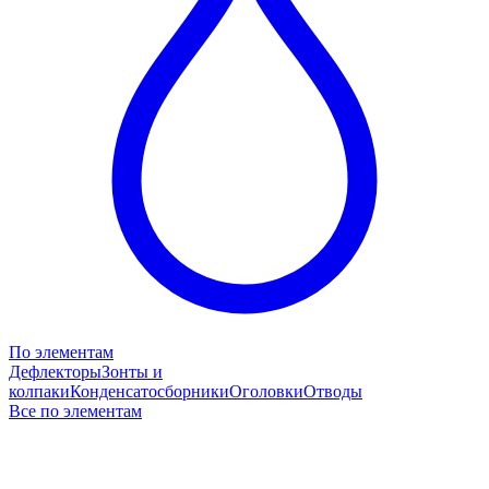
По элементам
Дефлекторы
Зонты и
колпаки
Конденсатосборники
Оголовки
Отводы
Все по элементам