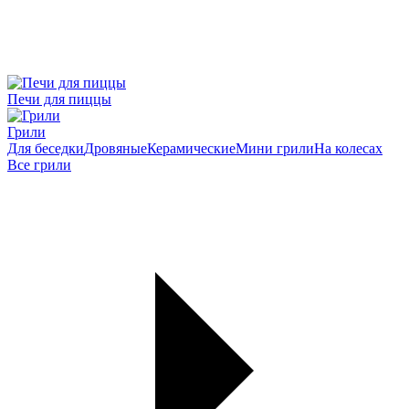
Печи для пиццы
Грили
Для беседки
Дровяные
Керамические
Мини грили
На колесах
Все грили