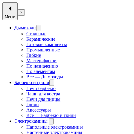
×
Меню
Дымоходы
Стальные
Керамические
Готовые комплекты
Промышленные
Гибкие
Мастер-флеши
По назначению
По элементам
Все — Дымоходы
Барбекю и грили
Печи барбекю
Чаши для костра
Печи для пиццы
Грили
Аксессуары
Все — Барбекю и грили
Электрокамины
Напольные электрокамины
Настенные электрокамины