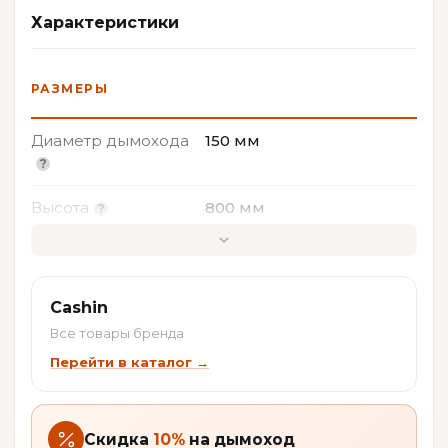
Бойлер Хай-Тек (для
Характеристики
0022151
открытого и закрытого
23545
гидроконтура)
РАЗМЕРЫ
Набор подключения
033154510S
79050
гидроконтура
Диаметр дымохода
150 мм
Окрашенная пластина
-
19295
для пола
Высота
800 мм
Эмалированная с
Ширина
600 мм
двойным покрытием
пластина для пола в
Глубина
480 мм
Cashin
-
21250
цветовых вариантах:
Все товары бренда
red, blue, green, ivory,
ХАРАКТЕРИСТИКИ
Перейти в каталог →
brown, black.
Вид топлива
дрова
У нас Вы найдете: печи камины в Спб, Москве,
Скидка
10%
на дымоход