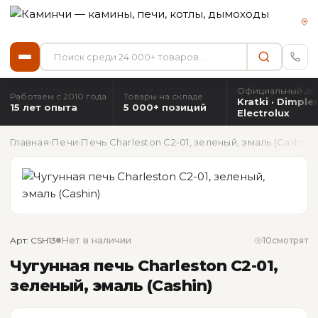
Официальный ди
Работаем с 2010 года
Товары на складе
Kratki · Dimplex
15 лет опыта
5 000+ позиций
Electrolux
Главная
›
Печи
›
Печь Charleston C2-01, зеленый, эмаль (Cashin)
Нет в наличии
Арт: CSH13
10
смотрят
Чугунная печь Charleston C2-01,
зеленый, эмаль (Cashin)