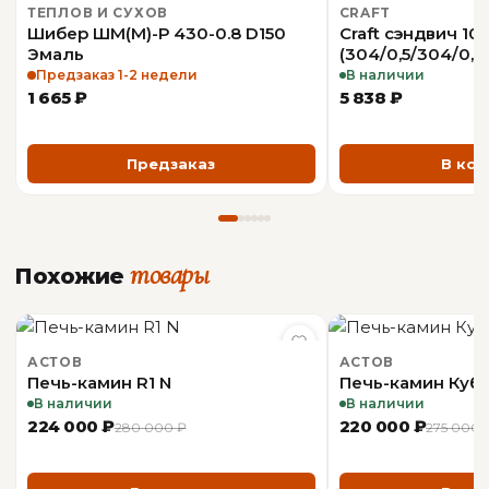
ТЕПЛОВ И СУХОВ
CRAFT
Шибер ШМ(М)-Р 430-0.8 D150
Craft сэндвич 10
Эмаль
(304/0,5/304/0,5
Предзаказ 1-2 недели
В наличии
1 665 ₽
5 838 ₽
Предзаказ
В кор
товары
Похожие
АСТОВ
АСТОВ
Печь-камин R1 N
Печь-камин Куб
В наличии
В наличии
224 000 ₽
220 000 ₽
280 000 ₽
275 000 