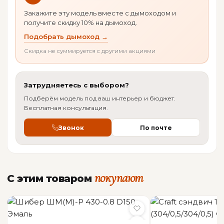
Екатеринбурге, Новосибирске с доставкой по
КПД%
70 %
Закажите эту модель вместе с дымоходом и
России.
получите скидку 10% на дымоход.
Объем помещения
200 куб.м
Подобрать дымоход →
Документы
Длина поленьев
450 мм
Скидка не суммируется с другими акциями
PDF-каталог: Чугунные печи Cashin
Вес
150 кг
(Франция)
Затрудняетесь с выбором?
Мощность
12 кВт
Подберём модель под ваш интерьер и бюджет.
Бесплатная консультация.
Страна-
Франция
производитель
Звонок
По почте
ОБЩАЯ ИНФОРМАЦИЯ
покупают
С этим товаром
Производитель
Cashin