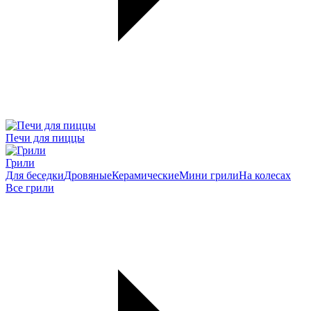
Печи для пиццы
Грили
Для беседки
Дровяные
Керамические
Мини грили
На колесах
Все грили