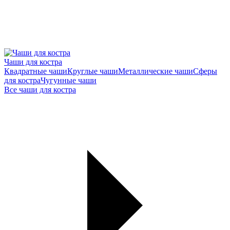
Чаши для костра
Квадратные чаши
Круглые чаши
Металлические чаши
Сферы
для костра
Чугунные чаши
Все чаши для костра