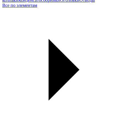
колпаки
Конденсатосборники
Оголовки
Отводы
Все по элементам