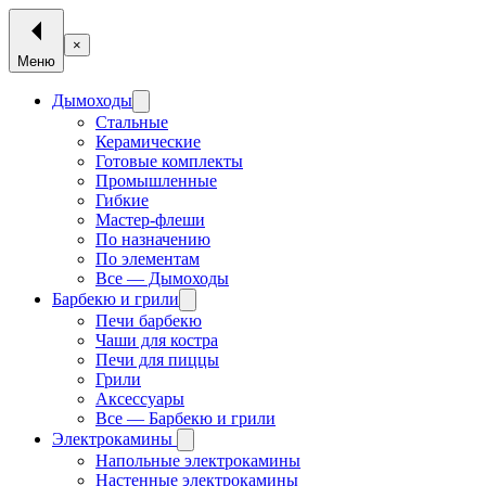
×
Меню
Дымоходы
Стальные
Керамические
Готовые комплекты
Промышленные
Гибкие
Мастер-флеши
По назначению
По элементам
Все — Дымоходы
Барбекю и грили
Печи барбекю
Чаши для костра
Печи для пиццы
Грили
Аксессуары
Все — Барбекю и грили
Электрокамины
Напольные электрокамины
Настенные электрокамины