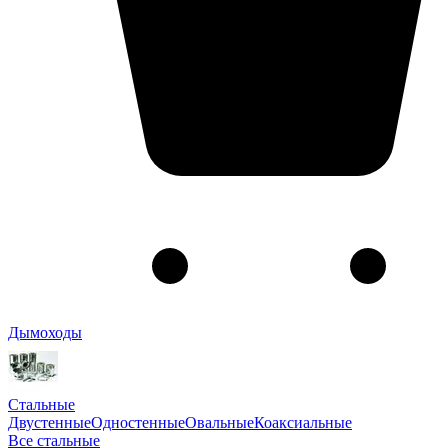
Дымоходы
Стальные
Двустенные
Одностенные
Овальные
Коаксиальные
Все стальные