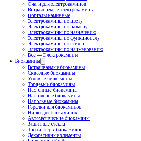
Очаги для электрокаминов
Встраиваемые электрокамины
Порталы каминные
Электрокамины по цвету
Электрокамины по размеру
Электрокамины по назначению
Электрокамины по функционалу
Электрокамины по стилю
Электрокамины по наименованию
Все — Электрокамины
Биокамины
Встраиваемые биокамины
Сквозные биокамины
Угловые биокамины
Торцевые биокамины
Настенные биокамины
Настольные биокамины
Напольные биокамины
Горелки для биокаминов
Ниши для биокаминов
Автоматические биокамины
Защитные стекла
Топливо для биокаминов
Декоративные элементы
Биокамины Kratki