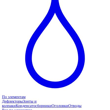
По элементам
Дефлекторы
Зонты и
колпаки
Конденсатосборники
Оголовки
Отводы