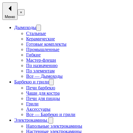
×
Меню
Дымоходы
Стальные
Керамические
Готовые комплекты
Промышленные
Гибкие
Мастер-флеши
По назначению
По элементам
Все — Дымоходы
Барбекю и грили
Печи барбекю
Чаши для костра
Печи для пиццы
Грили
Аксессуары
Все — Барбекю и грили
Электрокамины
Напольные электрокамины
Настенные электрокамины