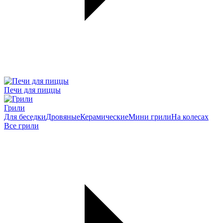
Печи для пиццы
Грили
Для беседки
Дровяные
Керамические
Мини грили
На колесах
Все грили