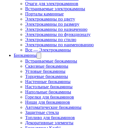
Очаги для электрокаминов
Встраиваемые электрокамины
Порталы каминные
Электрокамины по цвету
Электрокамины по размеру
Электрокамины по назначению
Электрокамины по функционалу
Электрокамины по стилю
Электрокамины по наименованию
Все — Электрокамины
Биокамины
Встраиваемые биокамины
Сквозные биокамины
Угловые биокамины
Торцевые биокамины
Настенные биокамины
Настольные биокамины
Напольные биокамины
Горелки для биокаминов
Ниши для биокаминов
Автоматические биокамины
Защитные стекла
Топливо для биокаминов
Декоративные элементы
Биокамины Kratki