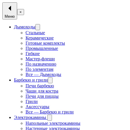
×
Меню
Дымоходы
Стальные
Керамические
Готовые комплекты
Промышленные
Гибкие
Мастер-флеши
По назначению
По элементам
Все — Дымоходы
Барбекю и грили
Печи барбекю
Чаши для костра
Печи для пиццы
Грили
Аксессуары
Все — Барбекю и грили
Электрокамины
Напольные электрокамины
Настенные электрокамины