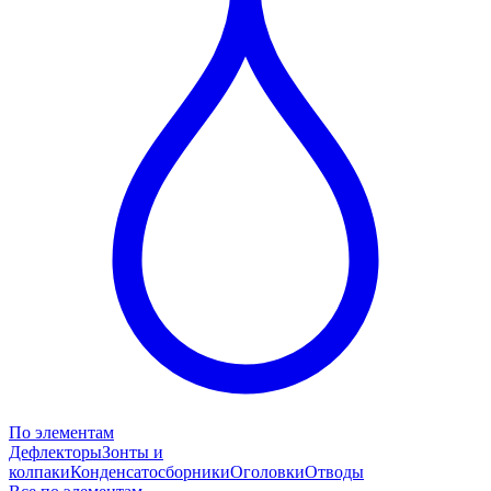
По элементам
Дефлекторы
Зонты и
колпаки
Конденсатосборники
Оголовки
Отводы