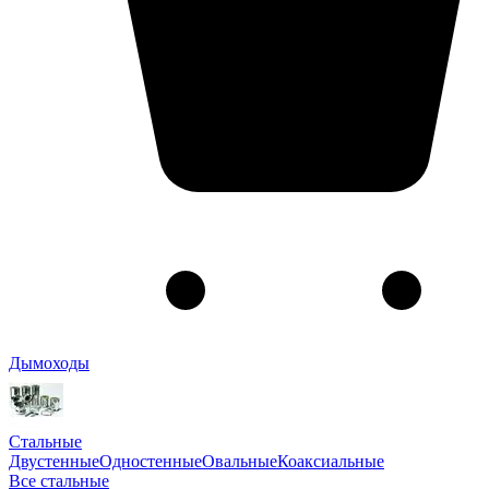
Дымоходы
Стальные
Двустенные
Одностенные
Овальные
Коаксиальные
Все стальные