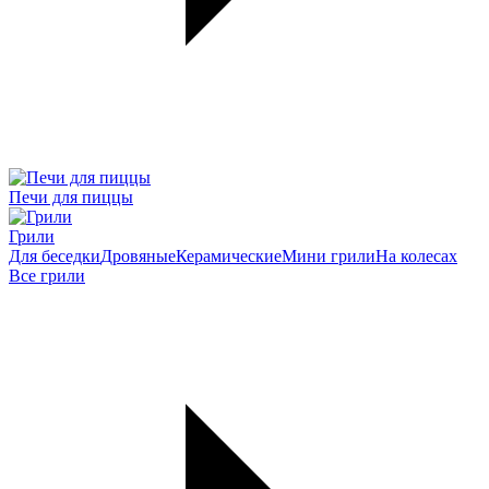
Печи для пиццы
Грили
Для беседки
Дровяные
Керамические
Мини грили
На колесах
Все грили