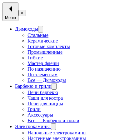
×
Меню
Дымоходы
Стальные
Керамические
Готовые комплекты
Промышленные
Гибкие
Мастер-флеши
По назначению
По элементам
Все — Дымоходы
Барбекю и грили
Печи барбекю
Чаши для костра
Печи для пиццы
Грили
Аксессуары
Все — Барбекю и грили
Электрокамины
Напольные электрокамины
Настенные электрокамины