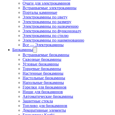
Очаги для электрокаминов
Встраиваемые электрокамины
Порталы каминные
Электрокамины по цвету
Электрокамины по размеру
Электрокамины по назначению
Электрокамины по функционалу
Электрокамины по стилю
Электрокамины по наименованию
Все — Электрокамины
Биокамины
Встраиваемые биокамины
Сквозные биокамины
Угловые биокамины
Торцевые биокамины
Настенные биокамины
Настольные биокамины
Напольные биокамины
Горелки для биокаминов
Ниши для биокаминов
Автоматические биокамины
Защитные стекла
Топливо для биокаминов
Декоративные элементы
Биокамины Kratki