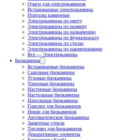
Очаги для электрокаминов
Встраиваемые электрокамины
Порталы каминные
Электрокамины по цвету
Электрокамины по размеру
Электрокамины по назначению
Электрокамины по функционалу
Электрокамины по стилю
Электрокамины по наименованию
Все — Электрокамины
Биокамины
Встраиваемые биокамины
Сквозные биокамины
Угловые биокамины
Торцевые биокамины
Настенные биокамины
Настольные биокамины
Напольные биокамины
Горелки для биокаминов
Ниши для биокаминов
Автоматические биокамины
Защитные стекла
Топливо для биокаминов
Декоративные элементы
Биокамины Kratki