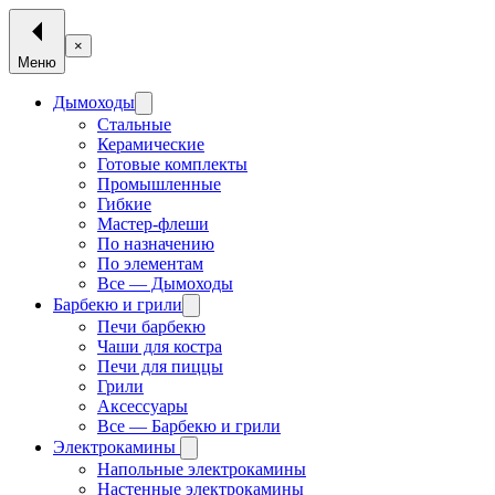
×
Меню
Дымоходы
Стальные
Керамические
Готовые комплекты
Промышленные
Гибкие
Мастер-флеши
По назначению
По элементам
Все — Дымоходы
Барбекю и грили
Печи барбекю
Чаши для костра
Печи для пиццы
Грили
Аксессуары
Все — Барбекю и грили
Электрокамины
Напольные электрокамины
Настенные электрокамины