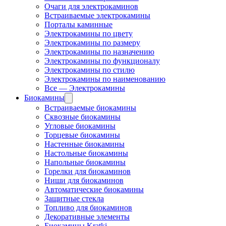
Очаги для электрокаминов
Встраиваемые электрокамины
Порталы каминные
Электрокамины по цвету
Электрокамины по размеру
Электрокамины по назначению
Электрокамины по функционалу
Электрокамины по стилю
Электрокамины по наименованию
Все — Электрокамины
Биокамины
Встраиваемые биокамины
Сквозные биокамины
Угловые биокамины
Торцевые биокамины
Настенные биокамины
Настольные биокамины
Напольные биокамины
Горелки для биокаминов
Ниши для биокаминов
Автоматические биокамины
Защитные стекла
Топливо для биокаминов
Декоративные элементы
Биокамины Kratki