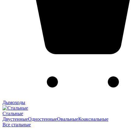
Дымоходы
Стальные
Двустенные
Одностенные
Овальные
Коаксиальные
Все стальные