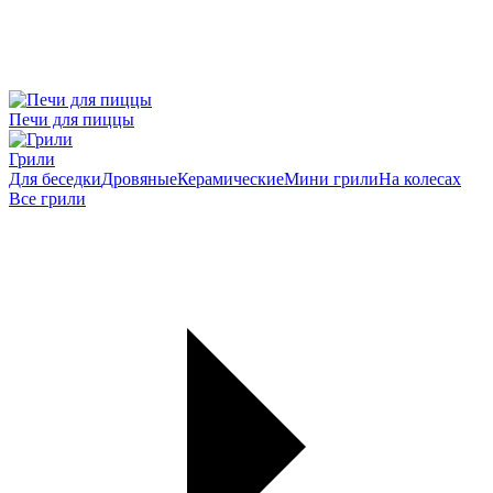
Печи для пиццы
Грили
Для беседки
Дровяные
Керамические
Мини грили
На колесах
Все грили