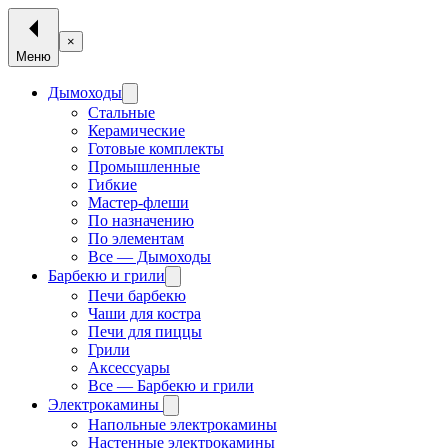
×
Меню
Дымоходы
Стальные
Керамические
Готовые комплекты
Промышленные
Гибкие
Мастер-флеши
По назначению
По элементам
Все — Дымоходы
Барбекю и грили
Печи барбекю
Чаши для костра
Печи для пиццы
Грили
Аксессуары
Все — Барбекю и грили
Электрокамины
Напольные электрокамины
Настенные электрокамины