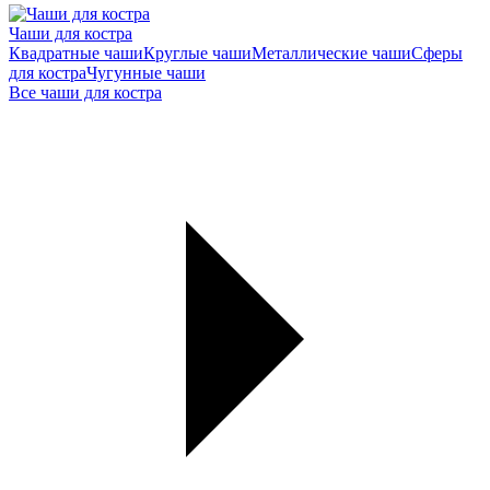
Чаши для костра
Квадратные чаши
Круглые чаши
Металлические чаши
Сферы
для костра
Чугунные чаши
Все чаши для костра