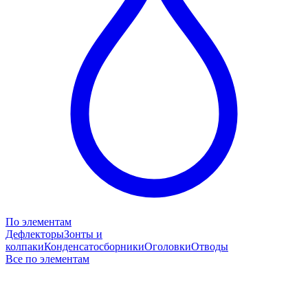
По элементам
Дефлекторы
Зонты и
колпаки
Конденсатосборники
Оголовки
Отводы
Все по элементам