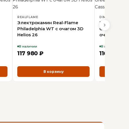
REALFLAME
DIMPLEX
Электрокамин Real-Flame
Электрокам
Philadelphia WT с очагом 3D
Greece - Бе
Helios 26
очагом Cass
В наличии
В наличии
117 980 ₽
116 280 ₽
В корзину
В