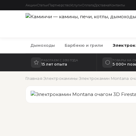
Акции
Статьи
Партнерство
Услуги
Оплата
Доставка
Контакты
Дымоходы
Барбекю и грили
Электрок
РАБОТАЕМ С 2010 ГОДА
ТОВАРЫ НА С
15 лет опыта
5 000+ по
Главная
›
Электрокамины
›
Электрокамин Montana очаг