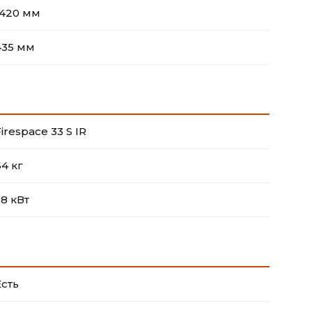
1420 мм
435 мм
irespace 33 S IR
64 кг
,8 кВт
Есть