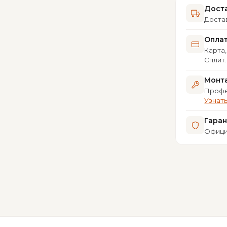
Доста
Достав
Опла
Карта,
Сплит
Монта
Профе
Узнат
Гара
Офици