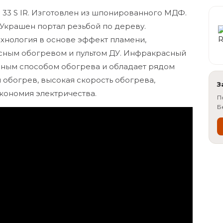
e 33 S IR. Изготовлен из шпонированного МДФ.
 Украшен портал резьбой по дереву.
хнология в основе эффект пламени,
сным обогревом и пультом ДУ. Инфракрасный
нным способом обогрева и обладает рядом
 обогрев, высокая скорость обогрева,
З
экономия электричества.
П
Б