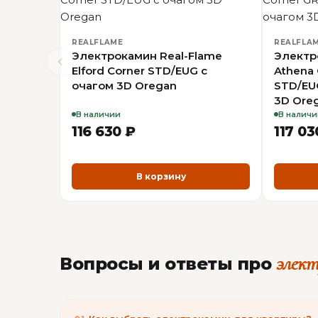
REALFLAME
REALFLA
Электрокамин Real-Flame
Электр
Elford Corner STD/EUG с
Athena 
очагом 3D Oregan
STD/EU
3D Ore
В наличии
В наличи
116 630 ₽
117 03
В корзину
элек
Вопросы и ответы про