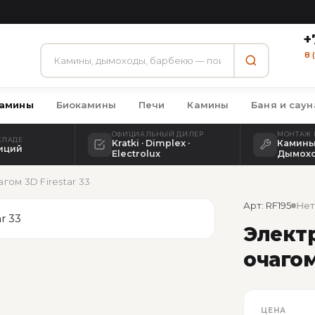
+
8 
амины
Биокамины
Печи
Камины
Баня и саун
ОФИЦИАЛЬНЫЙ ДИЛЕР
МОНТАЖ 
КЛАДЕ
Kratki · Dimplex ·
Камины 
зиций
Electrolux
Дымох
ом 3D Firestar 33
Арт: RF195
Нет
Элект
очагом
ЦЕНА