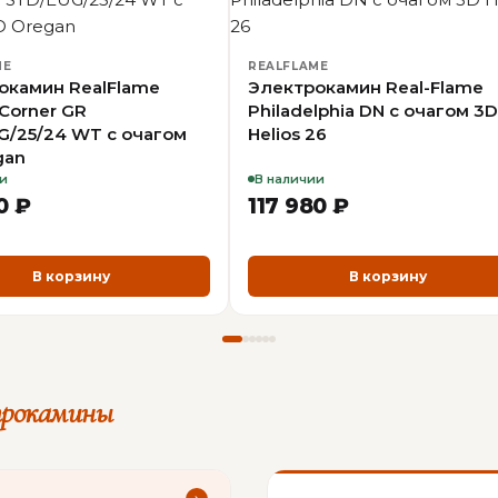
ME
REALFLAME
окамин RealFlame
Электрокамин Real-Flame
Corner GR
Philadelphia DN с очагом 3D
G/25/24 WT с очагом
Helios 26
gan
и
В наличии
0 ₽
117 980 ₽
В корзину
В корзину
трокамины