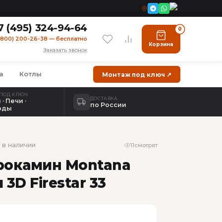
7 (495) 324-94-64
0
(800) 200-26-38 — бесплатно
Корзина
Заказать звонок
а
Котлы
Монтаж под ключ ↗
ПОД КЛЮЧ
ДОСТАВКА
· Печи ·
по России
оды
 в наличии
11
смотрят
рокамин Montana
 3D Firestar 33