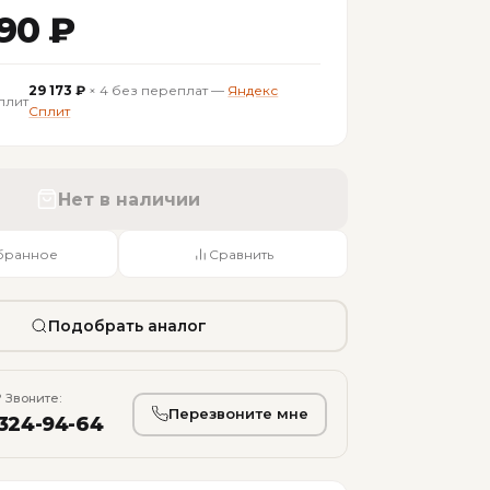
690 ₽
29 173 ₽
× 4 без переплат —
Яндекс
Сплит
Нет в наличии
бранное
Сравнить
Подобрать аналог
 Звоните:
Перезвоните мне
 324-94-64