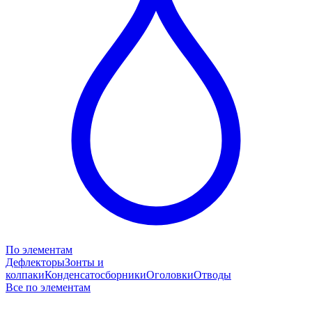
По элементам
Дефлекторы
Зонты и
колпаки
Конденсатосборники
Оголовки
Отводы
Все по элементам