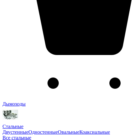
Дымоходы
Стальные
Двустенные
Одностенные
Овальные
Коаксиальные
Все стальные