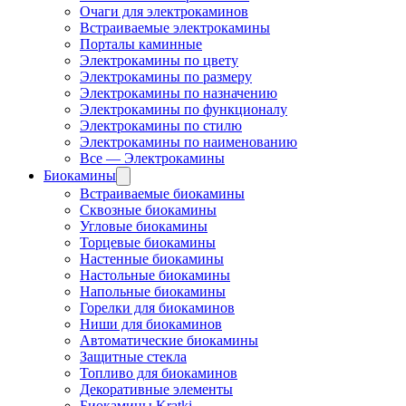
Очаги для электрокаминов
Встраиваемые электрокамины
Порталы каминные
Электрокамины по цвету
Электрокамины по размеру
Электрокамины по назначению
Электрокамины по функционалу
Электрокамины по стилю
Электрокамины по наименованию
Все — Электрокамины
Биокамины
Встраиваемые биокамины
Сквозные биокамины
Угловые биокамины
Торцевые биокамины
Настенные биокамины
Настольные биокамины
Напольные биокамины
Горелки для биокаминов
Ниши для биокаминов
Автоматические биокамины
Защитные стекла
Топливо для биокаминов
Декоративные элементы
Биокамины Kratki