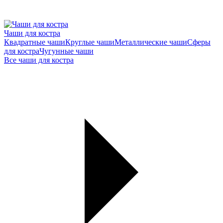
Чаши для костра
Квадратные чаши
Круглые чаши
Металлические чаши
Сферы
для костра
Чугунные чаши
Все чаши для костра