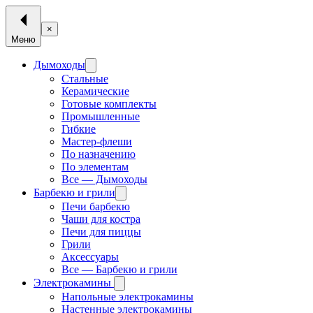
×
Меню
Дымоходы
Стальные
Керамические
Готовые комплекты
Промышленные
Гибкие
Мастер-флеши
По назначению
По элементам
Все — Дымоходы
Барбекю и грили
Печи барбекю
Чаши для костра
Печи для пиццы
Грили
Аксессуары
Все — Барбекю и грили
Электрокамины
Напольные электрокамины
Настенные электрокамины