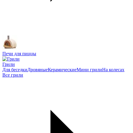
Печи для пиццы
Грили
Для беседки
Дровяные
Керамические
Мини грили
На колесах
Все грили