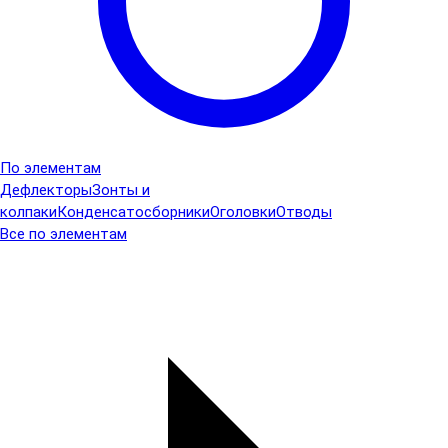
По элементам
Дефлекторы
Зонты и
колпаки
Конденсатосборники
Оголовки
Отводы
Все по элементам