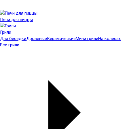
Печи для пиццы
Грили
Для беседки
Дровяные
Керамические
Мини грили
На колесах
Все грили