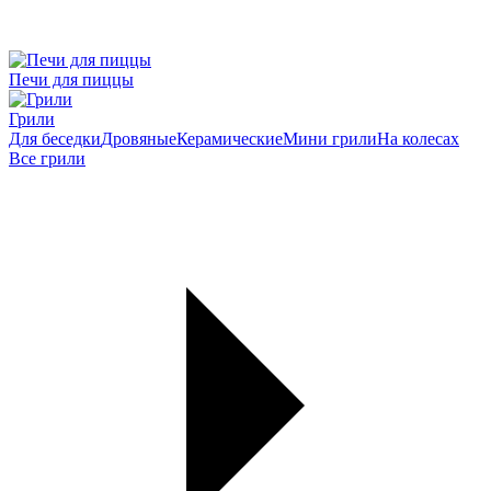
Печи для пиццы
Грили
Для беседки
Дровяные
Керамические
Мини грили
На колесах
Все грили