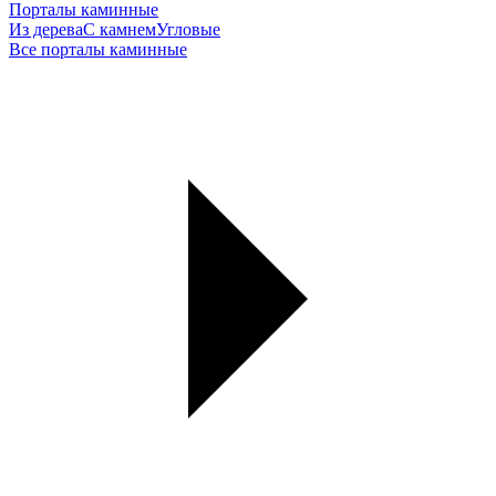
Порталы каминные
Из дерева
С камнем
Угловые
Все порталы каминные