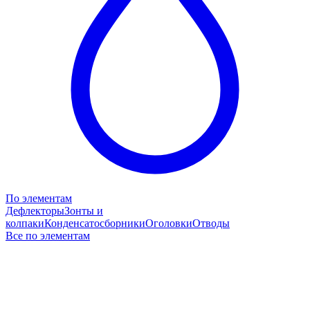
По элементам
Дефлекторы
Зонты и
колпаки
Конденсатосборники
Оголовки
Отводы
Все по элементам