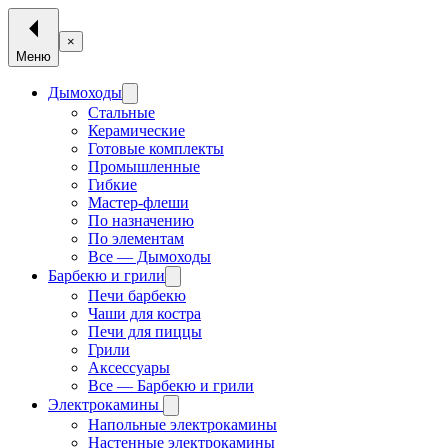
×
Меню
Дымоходы
Стальные
Керамические
Готовые комплекты
Промышленные
Гибкие
Мастер-флеши
По назначению
По элементам
Все — Дымоходы
Барбекю и грили
Печи барбекю
Чаши для костра
Печи для пиццы
Грили
Аксессуары
Все — Барбекю и грили
Электрокамины
Напольные электрокамины
Настенные электрокамины