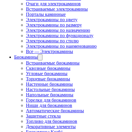
Очаги для электрокаминов
Встраиваемые электрокамины
Порталы каминные
Электрокамины по цвету
Электрокамины по размеру
Электрокамины по назначению
Электрокамины по функционалу
Электрокамины по стилю
Электрокамины по наименованию
Все — Электрокамины
Биокамины
Встраиваемые биокамины
Сквозные биокамины
Угловые биокамины
Торцевые биокамины
Настенные биокамины
Настольные биокамины
Напольные биокамины
Горелки для биокаминов
Ниши для биокаминов
Автоматические биокамины
Защитные стекла
Топливо для биокаминов
Декоративные элементы
Биокамины Kratki