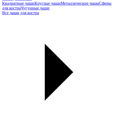
Квадратные чаши
Круглые чаши
Металлические чаши
Сферы
для костра
Чугунные чаши
Все чаши для костра