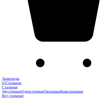
Дымоходы
Стальные
Двустенные
Одностенные
Овальные
Коаксиальные
Все стальные