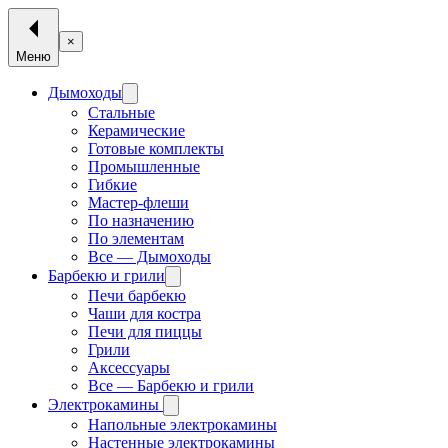
×
Меню
Дымоходы
Стальные
Керамические
Готовые комплекты
Промышленные
Гибкие
Мастер-флеши
По назначению
По элементам
Все — Дымоходы
Барбекю и грили
Печи барбекю
Чаши для костра
Печи для пиццы
Грили
Аксессуары
Все — Барбекю и грили
Электрокамины
Напольные электрокамины
Настенные электрокамины