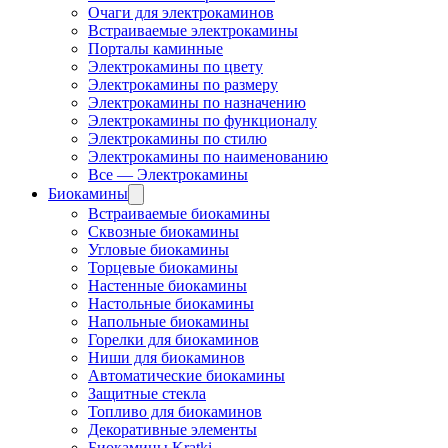
Очаги для электрокаминов
Встраиваемые электрокамины
Порталы каминные
Электрокамины по цвету
Электрокамины по размеру
Электрокамины по назначению
Электрокамины по функционалу
Электрокамины по стилю
Электрокамины по наименованию
Все — Электрокамины
Биокамины
Встраиваемые биокамины
Сквозные биокамины
Угловые биокамины
Торцевые биокамины
Настенные биокамины
Настольные биокамины
Напольные биокамины
Горелки для биокаминов
Ниши для биокаминов
Автоматические биокамины
Защитные стекла
Топливо для биокаминов
Декоративные элементы
Биокамины Kratki