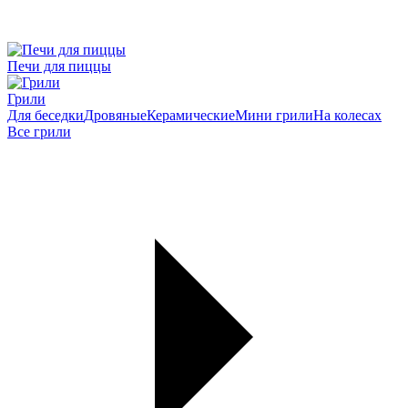
Печи для пиццы
Грили
Для беседки
Дровяные
Керамические
Мини грили
На колесах
Все грили