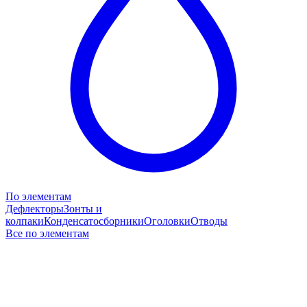
По элементам
Дефлекторы
Зонты и
колпаки
Конденсатосборники
Оголовки
Отводы
Все по элементам