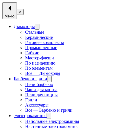
×
Меню
Дымоходы
Стальные
Керамические
Готовые комплекты
Промышленные
Гибкие
Мастер-флеши
По назначению
По элементам
Все — Дымоходы
Барбекю и грили
Печи барбекю
Чаши для костра
Печи для пиццы
Грили
Аксессуары
Все — Барбекю и грили
Электрокамины
Напольные электрокамины
Настенные электрокамины