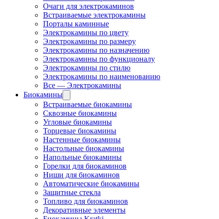
Очаги для электрокаминов
Встраиваемые электрокамины
Порталы каминные
Электрокамины по цвету
Электрокамины по размеру
Электрокамины по назначению
Электрокамины по функционалу
Электрокамины по стилю
Электрокамины по наименованию
Все — Электрокамины
Биокамины
Встраиваемые биокамины
Сквозные биокамины
Угловые биокамины
Торцевые биокамины
Настенные биокамины
Настольные биокамины
Напольные биокамины
Горелки для биокаминов
Ниши для биокаминов
Автоматические биокамины
Защитные стекла
Топливо для биокаминов
Декоративные элементы
Биокамины Kratki