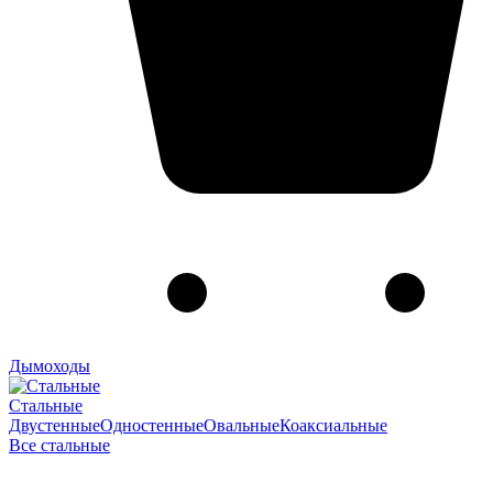
Дымоходы
Стальные
Двустенные
Одностенные
Овальные
Коаксиальные
Все стальные