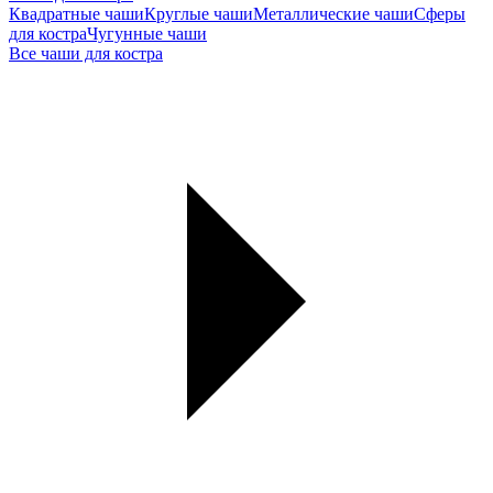
Квадратные чаши
Круглые чаши
Металлические чаши
Сферы
для костра
Чугунные чаши
Все чаши для костра