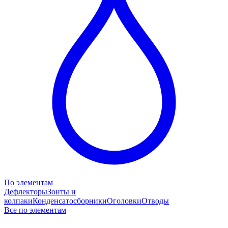
По элементам
Дефлекторы
Зонты и
колпаки
Конденсатосборники
Оголовки
Отводы
Все по элементам