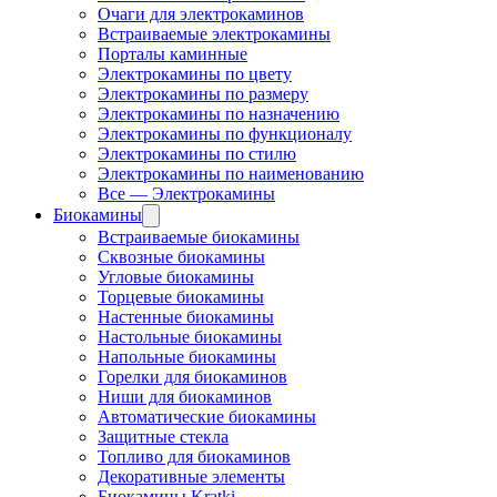
Очаги для электрокаминов
Встраиваемые электрокамины
Порталы каминные
Электрокамины по цвету
Электрокамины по размеру
Электрокамины по назначению
Электрокамины по функционалу
Электрокамины по стилю
Электрокамины по наименованию
Все — Электрокамины
Биокамины
Встраиваемые биокамины
Сквозные биокамины
Угловые биокамины
Торцевые биокамины
Настенные биокамины
Настольные биокамины
Напольные биокамины
Горелки для биокаминов
Ниши для биокаминов
Автоматические биокамины
Защитные стекла
Топливо для биокаминов
Декоративные элементы
Биокамины Kratki