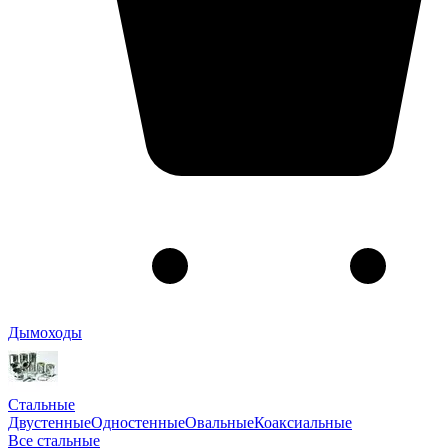
Дымоходы
Стальные
Двустенные
Одностенные
Овальные
Коаксиальные
Все стальные