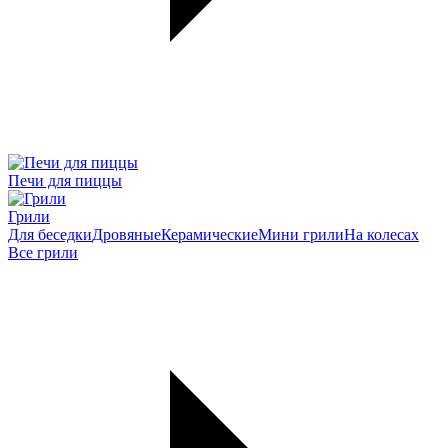
Печи для пиццы
Грили
Для беседки
Дровяные
Керамические
Мини грили
На колесах
Все грили