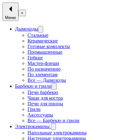
×
Меню
Дымоходы
Стальные
Керамические
Готовые комплекты
Промышленные
Гибкие
Мастер-флеши
По назначению
По элементам
Все — Дымоходы
Барбекю и грили
Печи барбекю
Чаши для костра
Печи для пиццы
Грили
Аксессуары
Все — Барбекю и грили
Электрокамины
Напольные электрокамины
Настенные электрокамины