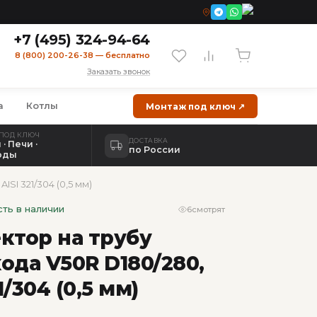
+7 (495) 324-94-64
8 (800) 200-26-38 — бесплатно
Заказать звонок
а
Котлы
Монтаж под ключ ↗
ПОД КЛЮЧ
ДОСТАВКА
· Печи ·
по России
оды
SI 321/304 (0,5 мм)
сть в наличии
6
смотрят
ктор на трубу
ода V50R D180/280,
1/304 (0,5 мм)