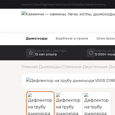
Акции
Статьи
Партнерство
Услуги
Оплата
Доставка
Контакты
Дымоходы
Барбекю и грили
Электро
РАБОТАЕМ С 2010 ГОДА
ТОВАРЫ НА С
15 лет опыта
5 000+ по
Главная
Дымоходы
Стальные
Двустенные
Ды
›
›
›
›