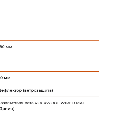
180 мм
50 мм
Дефлектор (ветрозащита)
базальтовая вата ROCKWOOL WIRED MAT
(Дания)