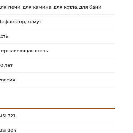
для печи, для камина, для котла, для бани
Дефлектор, хомут
Есть
нержавеющая сталь
50 лет
Россия
ISI 321
ISI 304