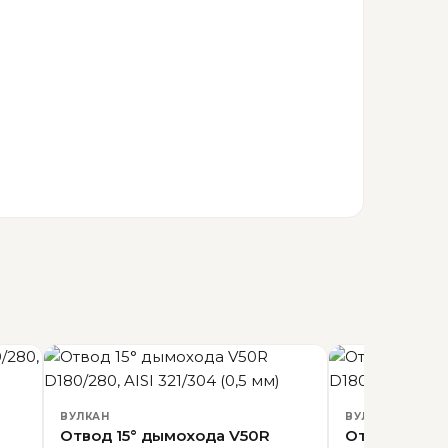
ВУЛКАН
ВУЛКАН
Отвод 15° дымохода V50R
Отвод 30° 