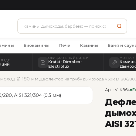
камины
Биокамины
Печи
Камины
Баня и саун
ОФИЦИАЛЬНЫЙ ДИЛЕР
МОНТАЖ 
КЛАДЕ
Kratki · Dimplex ·
Камины 
зиций
Electrolux
Дымох
моход Ø 180 мм
›
Дефлектор на трубу дымохода V50R D180/280, AI
Арт: VLK864
Е
Дефле
дымох
AISI 32