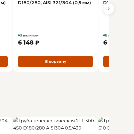
мм)
D180/280, AISI 321/304 (0,5 мм)
D180/280, AIS
В наличии
В наличии
6 148 ₽
6 763 ₽
В корзину
В