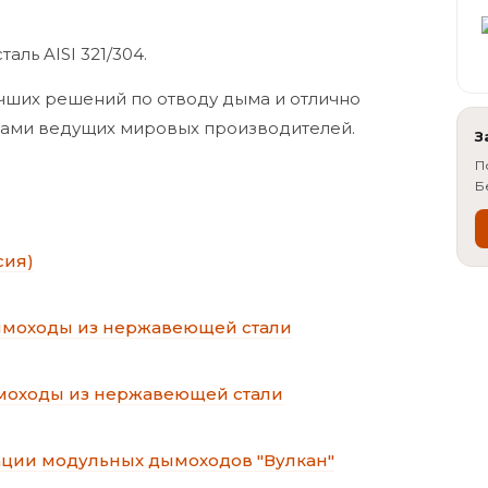
ль AISI 321/304.
чших решений по отводу дыма и отлично
нами ведущих мировых производителей.
З
П
Б
сия)
Дымоходы из нержавеющей стали
ымоходы из нержавеющей стали
ации модульных дымоходов "Вулкан"