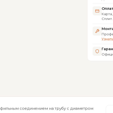
Опла
Карта,
Сплит
Монта
Профе
Узнат
Гара
Офици
офильным соединением на трубу с диаметром