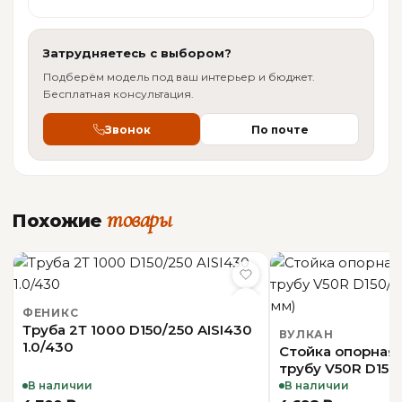
Затрудняетесь с выбором?
ХАРАКТЕРИСТИКИ
Подберём модель под ваш интерьер и бюджет.
Бесплатная консультация.
Назначение
для печи, для камина,
Звонок
По почте
для котла, для бани
Возможность
Есть
окраски в цвет RAL
товары
Похожие
Материал
Нержавеющая сталь
Гарантия
50 лет
ФЕНИКС
Страна-
Россия
Труба 2Т 1000 D150/250 AISI430
производитель
ВУЛКАН
1.0/430
Стойка опорная 
трубу V50R D150/
(0,5 мм)
В наличии
В наличии
КОНСТРУКЦИЯ