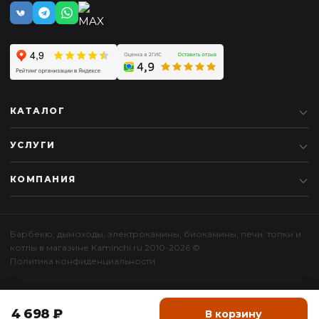
КАТАЛОГ
УСЛУГИ
КОМПАНИЯ
Барбекю
,
дымоходы
,
электрокамины
,
биокамины
,
печи
,
топки
и
котлы
в магазине Kaminchi.ru 2010-2026 ©
Политика конфиденциальности
4 698 ₽
В корзину