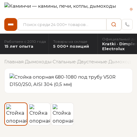
Официальный ди
Работаем с 2010 года
Товары на складе
Kratki · Dimplex
15 лет опыта
5 000+ позиций
Electrolux
Главная
Дымоходы
Стальные
Двустенные
Дымоход Ø 
›
›
›
›