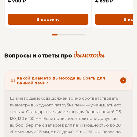
4 700 ₽
4 698 ₽
Наружный контур
AISI 304
В корзину
В кор
ОБЩАЯ ИНФОРМАЦИЯ
Производитель
Вулкан
дымоходы
Вопросы и ответы про
Какой диаметр дымохода выбрать для
01
банной печи?
Диаметр дымохода должен точно соответствовать
диаметру выходного патрубка печи — уменьшать его
нельзя. Стандартные диаметры для банных печей: 115,
120, 130 и 150 мм. Если производитель печи допускает
выбор, берите с запасом: для печи мощностью до 20
кВт минимум 115 мм, от 20 до 40 кВт — 150 мм. Запас по