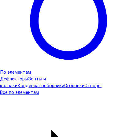
По элементам
Дефлекторы
Зонты и
колпаки
Конденсатосборники
Оголовки
Отводы
Все по элементам