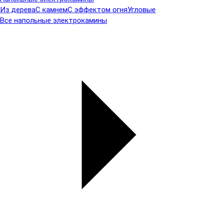
Из дерева
С камнем
С эффектом огня
Угловые
Все напольные электрокамины