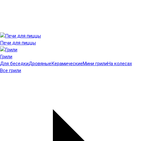
Печи для пиццы
Грили
Для беседки
Дровяные
Керамические
Мини грили
На колесах
Все грили