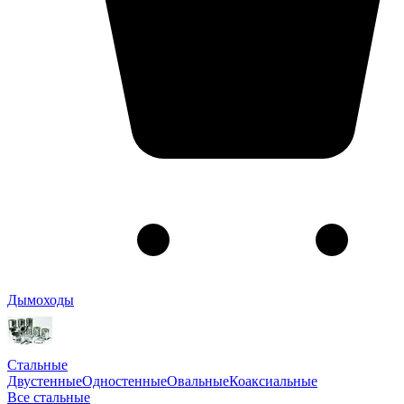
Дымоходы
Стальные
Двустенные
Одностенные
Овальные
Коаксиальные
Все стальные