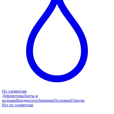
По элементам
Дефлекторы
Зонты и
колпаки
Конденсатосборники
Оголовки
Отводы
Все по элементам