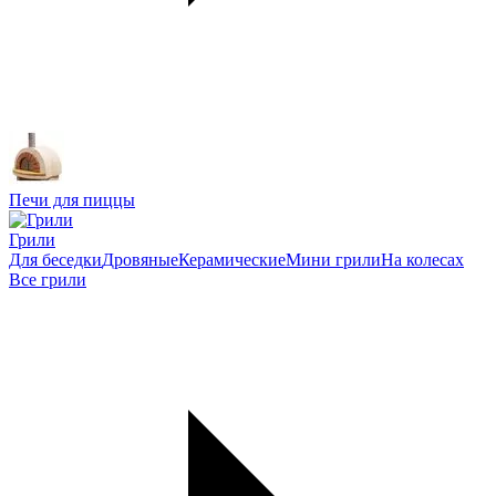
Печи для пиццы
Грили
Для беседки
Дровяные
Керамические
Мини грили
На колесах
Все грили