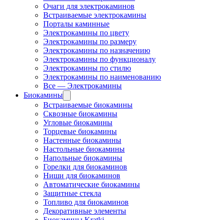
Очаги для электрокаминов
Встраиваемые электрокамины
Порталы каминные
Электрокамины по цвету
Электрокамины по размеру
Электрокамины по назначению
Электрокамины по функционалу
Электрокамины по стилю
Электрокамины по наименованию
Все — Электрокамины
Биокамины
Встраиваемые биокамины
Сквозные биокамины
Угловые биокамины
Торцевые биокамины
Настенные биокамины
Настольные биокамины
Напольные биокамины
Горелки для биокаминов
Ниши для биокаминов
Автоматические биокамины
Защитные стекла
Топливо для биокаминов
Декоративные элементы
Биокамины Kratki