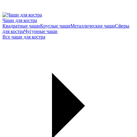
Чаши для костра
Квадратные чаши
Круглые чаши
Металлические чаши
Сферы
для костра
Чугунные чаши
Все чаши для костра