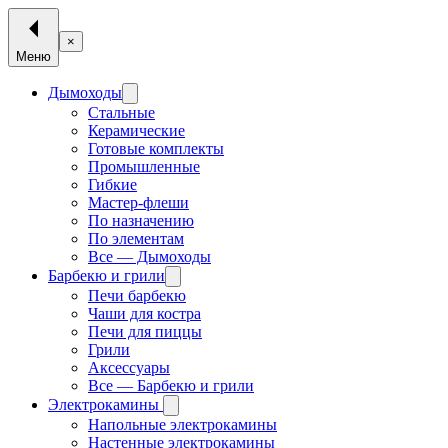
×
Меню
Дымоходы
Стальные
Керамические
Готовые комплекты
Промышленные
Гибкие
Мастер-флеши
По назначению
По элементам
Все — Дымоходы
Барбекю и грили
Печи барбекю
Чаши для костра
Печи для пиццы
Грили
Аксессуары
Все — Барбекю и грили
Электрокамины
Напольные электрокамины
Настенные электрокамины