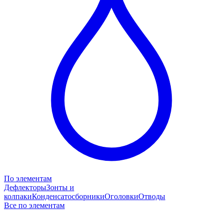
По элементам
Дефлекторы
Зонты и
колпаки
Конденсатосборники
Оголовки
Отводы
Все по элементам