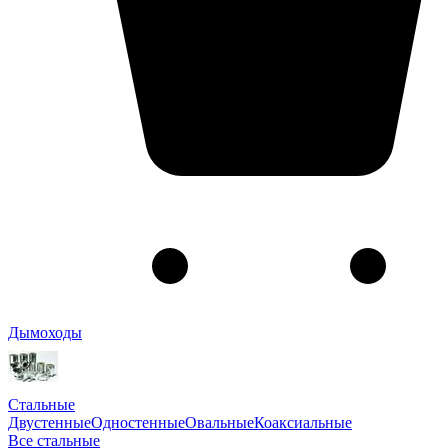
Дымоходы
Стальные
Двустенные
Одностенные
Овальные
Коаксиальные
Все стальные