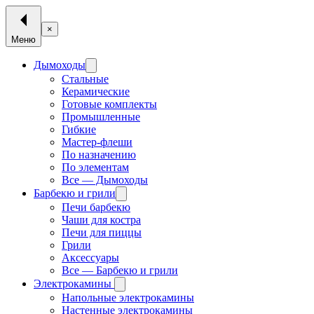
×
Меню
Дымоходы
Стальные
Керамические
Готовые комплекты
Промышленные
Гибкие
Мастер-флеши
По назначению
По элементам
Все — Дымоходы
Барбекю и грили
Печи барбекю
Чаши для костра
Печи для пиццы
Грили
Аксессуары
Все — Барбекю и грили
Электрокамины
Напольные электрокамины
Настенные электрокамины