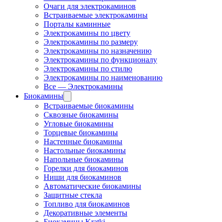
Очаги для электрокаминов
Встраиваемые электрокамины
Порталы каминные
Электрокамины по цвету
Электрокамины по размеру
Электрокамины по назначению
Электрокамины по функционалу
Электрокамины по стилю
Электрокамины по наименованию
Все — Электрокамины
Биокамины
Встраиваемые биокамины
Сквозные биокамины
Угловые биокамины
Торцевые биокамины
Настенные биокамины
Настольные биокамины
Напольные биокамины
Горелки для биокаминов
Ниши для биокаминов
Автоматические биокамины
Защитные стекла
Топливо для биокаминов
Декоративные элементы
Биокамины Kratki