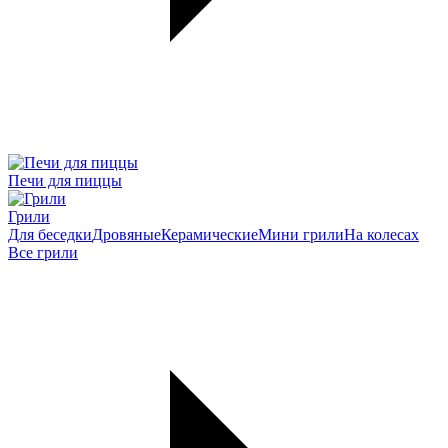
Печи для пиццы
Грили
Для беседки
Дровяные
Керамические
Мини грили
На колесах
Все грили