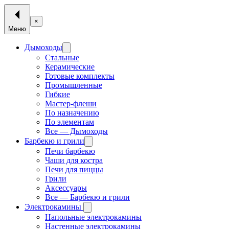
×
Меню
Дымоходы
Стальные
Керамические
Готовые комплекты
Промышленные
Гибкие
Мастер-флеши
По назначению
По элементам
Все — Дымоходы
Барбекю и грили
Печи барбекю
Чаши для костра
Печи для пиццы
Грили
Аксессуары
Все — Барбекю и грили
Электрокамины
Напольные электрокамины
Настенные электрокамины