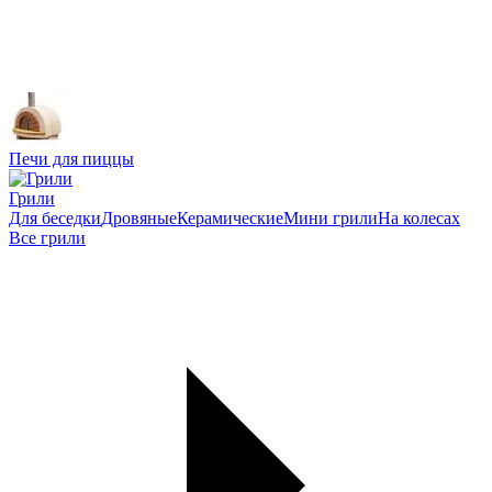
Печи для пиццы
Грили
Для беседки
Дровяные
Керамические
Мини грили
На колесах
Все грили