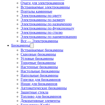
Очаги для электрокаминов
Встраиваемые электрокамины
Порталы каминные
Электрокамины по цвету
Электрокамины по размеру
Электрокамины по назначению
Электрокамины по функционалу
Электрокамины по стилю
Электрокамины по наименованию
Все — Электрокамины
Биокамины
Встраиваемые биокамины
Сквозные биокамины
Угловые биокамины
Торцевые биокамины
Настенные биокамины
Настольные биокамины
Напольные биокамины
Горелки для биокаминов
Ниши для биокаминов
Автоматические биокамины
Защитные стекла
Топливо для биокаминов
Декоративные элементы
Биокамины Kratki