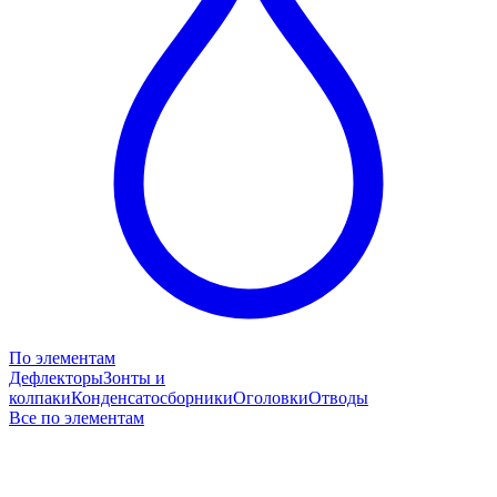
По элементам
Дефлекторы
Зонты и
колпаки
Конденсатосборники
Оголовки
Отводы
Все по элементам