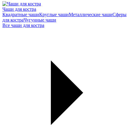
Чаши для костра
Квадратные чаши
Круглые чаши
Металлические чаши
Сферы
для костра
Чугунные чаши
Все чаши для костра