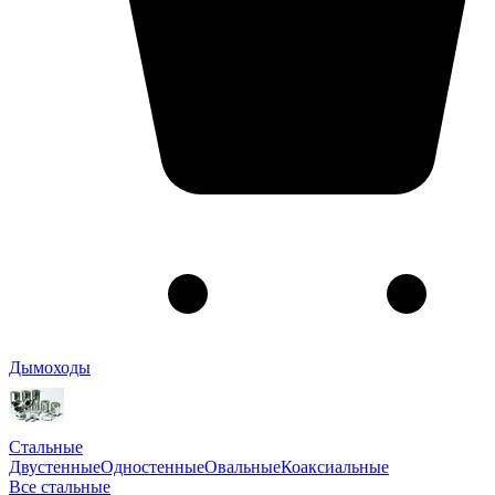
Дымоходы
Стальные
Двустенные
Одностенные
Овальные
Коаксиальные
Все стальные