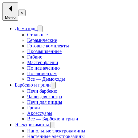
×
Меню
Дымоходы
Стальные
Керамические
Готовые комплекты
Промышленные
Гибкие
Мастер-флеши
По назначению
По элементам
Все — Дымоходы
Барбекю и грили
Печи барбекю
Чаши для костра
Печи для пиццы
Грили
Аксессуары
Все — Барбекю и грили
Электрокамины
Напольные электрокамины
Настенные электрокамины