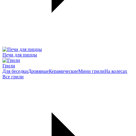
Печи для пиццы
Грили
Для беседки
Дровяные
Керамические
Мини грили
На колесах
Все грили