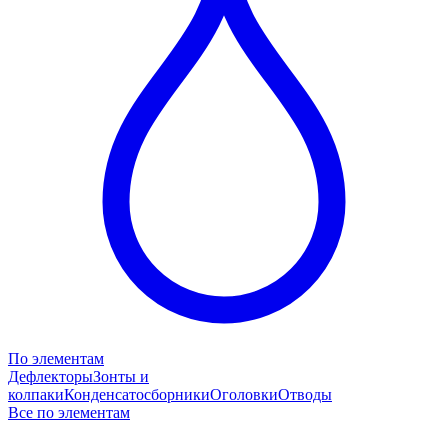
По элементам
Дефлекторы
Зонты и
колпаки
Конденсатосборники
Оголовки
Отводы
Все по элементам