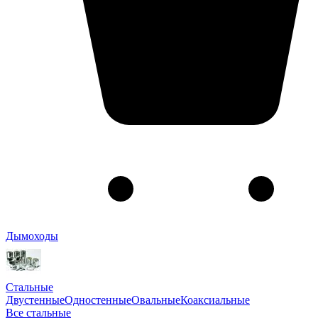
Дымоходы
Стальные
Двустенные
Одностенные
Овальные
Коаксиальные
Все стальные