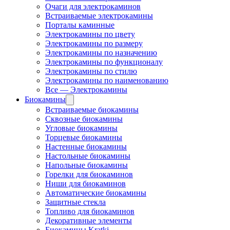
Очаги для электрокаминов
Встраиваемые электрокамины
Порталы каминные
Электрокамины по цвету
Электрокамины по размеру
Электрокамины по назначению
Электрокамины по функционалу
Электрокамины по стилю
Электрокамины по наименованию
Все — Электрокамины
Биокамины
Встраиваемые биокамины
Сквозные биокамины
Угловые биокамины
Торцевые биокамины
Настенные биокамины
Настольные биокамины
Напольные биокамины
Горелки для биокаминов
Ниши для биокаминов
Автоматические биокамины
Защитные стекла
Топливо для биокаминов
Декоративные элементы
Биокамины Kratki