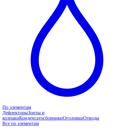
По элементам
Дефлекторы
Зонты и
колпаки
Конденсатосборники
Оголовки
Отводы
Все по элементам