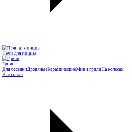
Печи для пиццы
Грили
Для беседки
Дровяные
Керамические
Мини грили
На колесах
Все грили