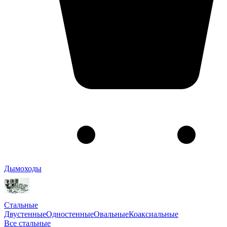
Дымоходы
Стальные
Двустенные
Одностенные
Овальные
Коаксиальные
Все стальные