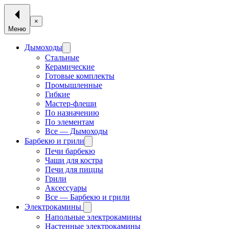
×
Меню
Дымоходы
Стальные
Керамические
Готовые комплекты
Промышленные
Гибкие
Мастер-флеши
По назначению
По элементам
Все — Дымоходы
Барбекю и грили
Печи барбекю
Чаши для костра
Печи для пиццы
Грили
Аксессуары
Все — Барбекю и грили
Электрокамины
Напольные электрокамины
Настенные электрокамины