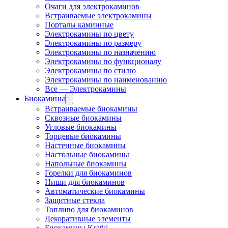
Очаги для электрокаминов
Встраиваемые электрокамины
Порталы каминные
Электрокамины по цвету
Электрокамины по размеру
Электрокамины по назначению
Электрокамины по функционалу
Электрокамины по стилю
Электрокамины по наименованию
Все — Электрокамины
Биокамины
Встраиваемые биокамины
Сквозные биокамины
Угловые биокамины
Торцевые биокамины
Настенные биокамины
Настольные биокамины
Напольные биокамины
Горелки для биокаминов
Ниши для биокаминов
Автоматические биокамины
Защитные стекла
Топливо для биокаминов
Декоративные элементы
Биокамины Kratki