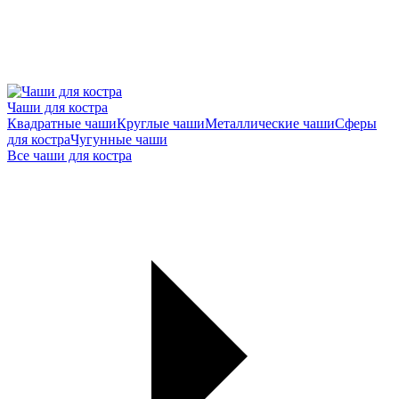
Чаши для костра
Квадратные чаши
Круглые чаши
Металлические чаши
Сферы
для костра
Чугунные чаши
Все чаши для костра