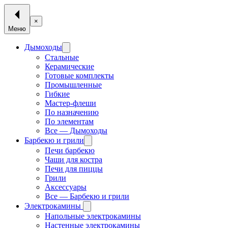
×
Меню
Дымоходы
Стальные
Керамические
Готовые комплекты
Промышленные
Гибкие
Мастер-флеши
По назначению
По элементам
Все — Дымоходы
Барбекю и грили
Печи барбекю
Чаши для костра
Печи для пиццы
Грили
Аксессуары
Все — Барбекю и грили
Электрокамины
Напольные электрокамины
Настенные электрокамины