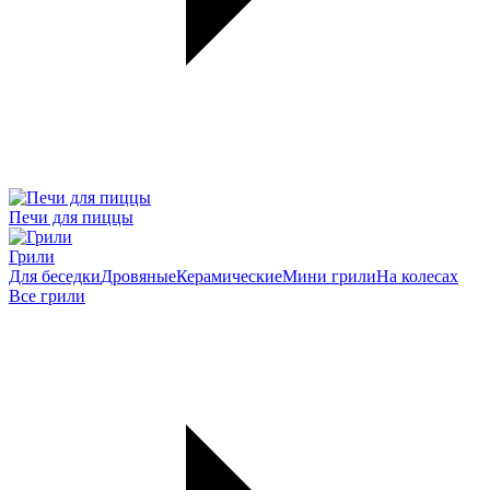
Печи для пиццы
Грили
Для беседки
Дровяные
Керамические
Мини грили
На колесах
Все грили