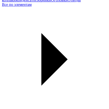
колпаки
Конденсатосборники
Оголовки
Отводы
Все по элементам