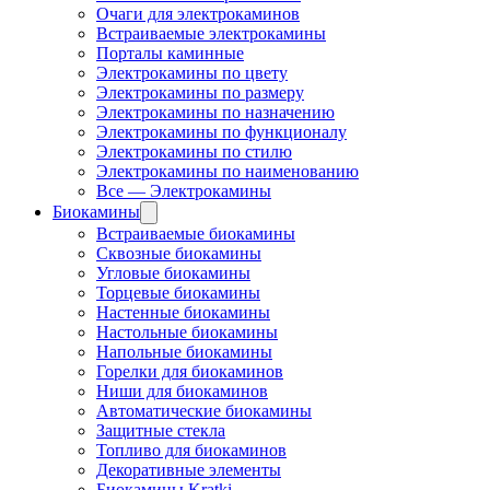
Очаги для электрокаминов
Встраиваемые электрокамины
Порталы каминные
Электрокамины по цвету
Электрокамины по размеру
Электрокамины по назначению
Электрокамины по функционалу
Электрокамины по стилю
Электрокамины по наименованию
Все — Электрокамины
Биокамины
Встраиваемые биокамины
Сквозные биокамины
Угловые биокамины
Торцевые биокамины
Настенные биокамины
Настольные биокамины
Напольные биокамины
Горелки для биокаминов
Ниши для биокаминов
Автоматические биокамины
Защитные стекла
Топливо для биокаминов
Декоративные элементы
Биокамины Kratki