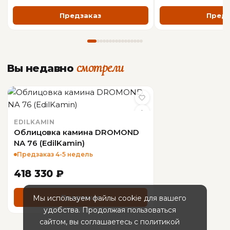
Предзаказ
Предз
смотрели
Вы недавно
EDILKAMIN
Облицовка камина DROMOND
NA 76 (EdilKamin)
Предзаказ 4-5 недель
418 330 ₽
Мы используем файлы cookie для вашего
Предзаказ
удобства. Продолжая пользоваться
сайтом, вы соглашаетесь с политикой