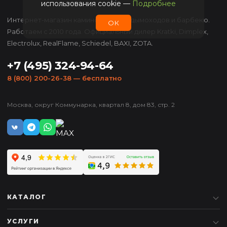
использования cookie —
Подробнее
Интернет-магазин каминов, печей, дымоходов и барбекю.
ОК
Работаем с 2010 года. Официальный дилер Kratki, Dimplex,
Electrolux, RealFlame, Schiedel, BAXI, ZOTA.
+7 (495) 324-94-64
8 (800) 200-26-38
— бесплатно
Москва, округ Коммунарка, квартал 8, дом 83, стр. 2
КАТАЛОГ
УСЛУГИ