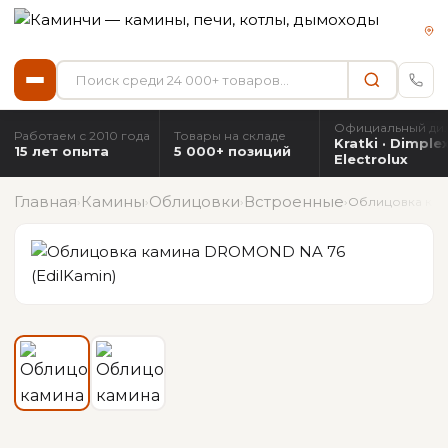
Официальный ди
Работаем с 2010 года
Товары на складе
Kratki · Dimplex
15 лет опыта
5 000+ позиций
Electrolux
Главная
Камины
Облицовки
Встроенные
›
›
›
›
Облицовка кам