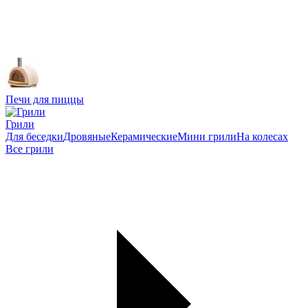
Печи для пиццы
Грили
Для беседки
Дровяные
Керамические
Мини грили
На колесах
Все грили