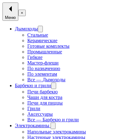
×
Меню
Дымоходы
Стальные
Керамические
Готовые комплекты
Промышленные
Гибкие
Мастер-флеши
По назначению
По элементам
Все — Дымоходы
Барбекю и грили
Печи барбекю
Чаши для костра
Печи для пиццы
Грили
Аксессуары
Все — Барбекю и грили
Электрокамины
Напольные электрокамины
Настенные электрокамины