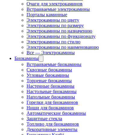
Очаги для электрокаминов
Встраиваемые электрокамины
Порталы каминные
Электрокамины по цвету
Электрокамины по размеру
Электрокамины по назначению
Электрокамины по функционалу
Электрокамины по стилю
Электрокамины по наименованию
Все — Электрокамины
Биокамины
Встраиваемые биокамины
Сквозные биокамины
Угловые биокамины
Торцевые биокамины
Настенные биокамины
Настольные биокамины
Напольные биокамины
Горелки для биокаминов
Ниши для биокаминов
Автоматические биокамины
Защитные стекла
Топливо для биокаминов
Декоративные элементы
Биокамины Kratki