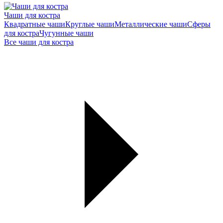
Чаши для костра
Квадратные чаши
Круглые чаши
Металлические чаши
Сферы
для костра
Чугунные чаши
Все чаши для костра