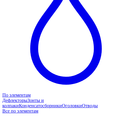
По элементам
Дефлекторы
Зонты и
колпаки
Конденсатосборники
Оголовки
Отводы
Все по элементам