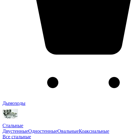
Дымоходы
Стальные
Двустенные
Одностенные
Овальные
Коаксиальные
Все стальные