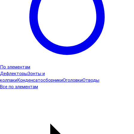
По элементам
Дефлекторы
Зонты и
колпаки
Конденсатосборники
Оголовки
Отводы
Все по элементам