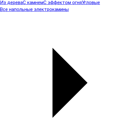
Из дерева
С камнем
С эффектом огня
Угловые
Все напольные электрокамины