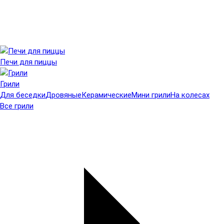
Печи для пиццы
Грили
Для беседки
Дровяные
Керамические
Мини грили
На колесах
Все грили