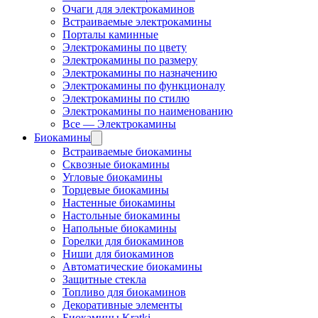
Очаги для электрокаминов
Встраиваемые электрокамины
Порталы каминные
Электрокамины по цвету
Электрокамины по размеру
Электрокамины по назначению
Электрокамины по функционалу
Электрокамины по стилю
Электрокамины по наименованию
Все — Электрокамины
Биокамины
Встраиваемые биокамины
Сквозные биокамины
Угловые биокамины
Торцевые биокамины
Настенные биокамины
Настольные биокамины
Напольные биокамины
Горелки для биокаминов
Ниши для биокаминов
Автоматические биокамины
Защитные стекла
Топливо для биокаминов
Декоративные элементы
Биокамины Kratki