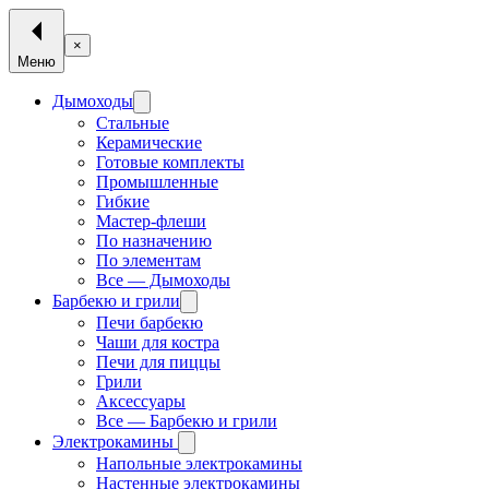
×
Меню
Дымоходы
Стальные
Керамические
Готовые комплекты
Промышленные
Гибкие
Мастер-флеши
По назначению
По элементам
Все — Дымоходы
Барбекю и грили
Печи барбекю
Чаши для костра
Печи для пиццы
Грили
Аксессуары
Все — Барбекю и грили
Электрокамины
Напольные электрокамины
Настенные электрокамины