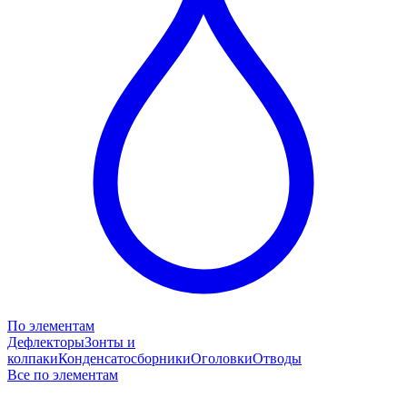
По элементам
Дефлекторы
Зонты и
колпаки
Конденсатосборники
Оголовки
Отводы
Все по элементам