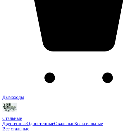
Дымоходы
Стальные
Двустенные
Одностенные
Овальные
Коаксиальные
Все стальные