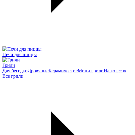
Печи для пиццы
Грили
Для беседки
Дровяные
Керамические
Мини грили
На колесах
Все грили