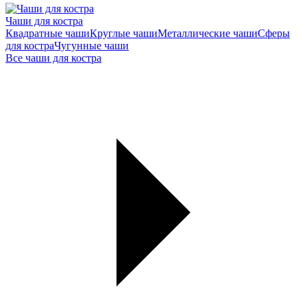
Чаши для костра
Квадратные чаши
Круглые чаши
Металлические чаши
Сферы
для костра
Чугунные чаши
Все чаши для костра