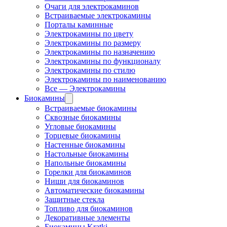
Очаги для электрокаминов
Встраиваемые электрокамины
Порталы каминные
Электрокамины по цвету
Электрокамины по размеру
Электрокамины по назначению
Электрокамины по функционалу
Электрокамины по стилю
Электрокамины по наименованию
Все — Электрокамины
Биокамины
Встраиваемые биокамины
Сквозные биокамины
Угловые биокамины
Торцевые биокамины
Настенные биокамины
Настольные биокамины
Напольные биокамины
Горелки для биокаминов
Ниши для биокаминов
Автоматические биокамины
Защитные стекла
Топливо для биокаминов
Декоративные элементы
Биокамины Kratki