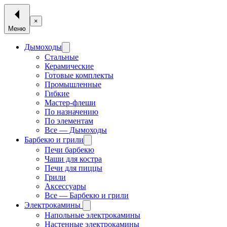
×
Меню
Дымоходы
Стальные
Керамические
Готовые комплекты
Промышленные
Гибкие
Мастер-флеши
По назначению
По элементам
Все — Дымоходы
Барбекю и грили
Печи барбекю
Чаши для костра
Печи для пиццы
Грили
Аксессуары
Все — Барбекю и грили
Электрокамины
Напольные электрокамины
Настенные электрокамины