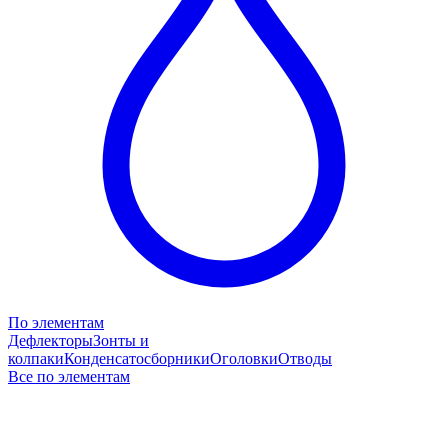
По элементам
Дефлекторы
Зонты и
колпаки
Конденсатосборники
Оголовки
Отводы
Все по элементам