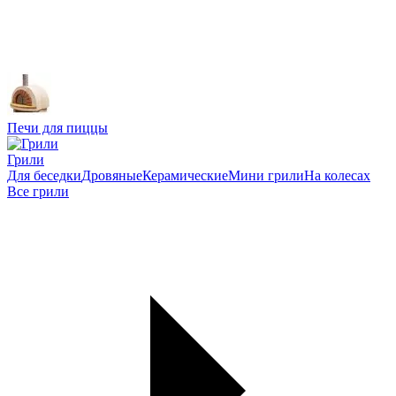
Печи для пиццы
Грили
Для беседки
Дровяные
Керамические
Мини грили
На колесах
Все грили