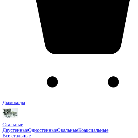
Дымоходы
Стальные
Двустенные
Одностенные
Овальные
Коаксиальные
Все стальные