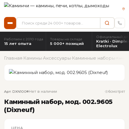
Официальный ди
Работаем с 2010 года
Товары на складе
Kratki · Dimplex
15 лет опыта
5 000+ позиций
Electrolux
Главная
Камины
Аксессуары
Каминные наборы
›
›
›
›
Каминн
Нет в наличии
Арт: DXN100
6
смотрят
Каминный набор, мод. 002.9605
(Dixneuf)
ЦЕНА