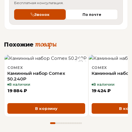
Документы
ОБЩАЯ ИНФОРМАЦИЯ
Бесплатная консультация.
PDF-каталог: Аксессуары для каминов
Звонок
По почте
Производитель
Dixneuf
Dixneuf (Франция)
товары
Похожие
COMEX
COMEX
Каминный набор Comex
Каминный набор
50.240P
В наличии
В наличии
19 884 ₽
19 424 ₽
В корзину
В кор