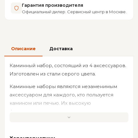
Гарантия производителя
Официальный дилер. Сервисный центр в Москве.
Описание
Доставка
Каминный набор, состоящий из 4 аксессуаров.
Изготовлен из стали серого цвета.
Каминные наборы являются незаменимым
аксессуаром для каждого, кто пользуется
камином или печью. Их высокую
функциональность сложно переоценить: совки
и щетки, кочерга, щипцы и лопатки - без этих
изделий использование очага представляет
большую сложность. Каминные наборы