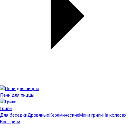
Печи для пиццы
Грили
Для беседки
Дровяные
Керамические
Мини грили
На колесах
Все грили