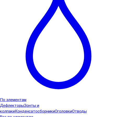
По элементам
Дефлекторы
Зонты и
колпаки
Конденсатосборники
Оголовки
Отводы