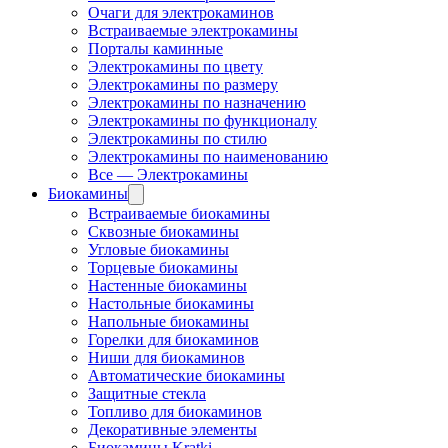
Очаги для электрокаминов
Встраиваемые электрокамины
Порталы каминные
Электрокамины по цвету
Электрокамины по размеру
Электрокамины по назначению
Электрокамины по функционалу
Электрокамины по стилю
Электрокамины по наименованию
Все — Электрокамины
Биокамины
Встраиваемые биокамины
Сквозные биокамины
Угловые биокамины
Торцевые биокамины
Настенные биокамины
Настольные биокамины
Напольные биокамины
Горелки для биокаминов
Ниши для биокаминов
Автоматические биокамины
Защитные стекла
Топливо для биокаминов
Декоративные элементы
Биокамины Kratki