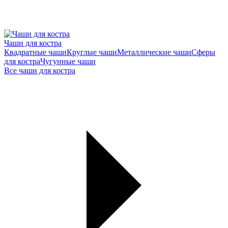
Чаши для костра
Квадратные чаши
Круглые чаши
Металлические чаши
Сферы
для костра
Чугунные чаши
Все чаши для костра