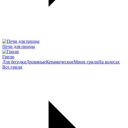
Печи для пиццы
Грили
Для беседки
Дровяные
Керамические
Мини грили
На колесах
Все грили