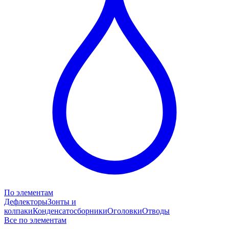
По элементам
Дефлекторы
Зонты и
колпаки
Конденсатосборники
Оголовки
Отводы
Все по элементам