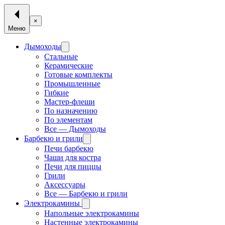
×
Меню
Дымоходы
Стальные
Керамические
Готовые комплекты
Промышленные
Гибкие
Мастер-флеши
По назначению
По элементам
Все — Дымоходы
Барбекю и грили
Печи барбекю
Чаши для костра
Печи для пиццы
Грили
Аксессуары
Все — Барбекю и грили
Электрокамины
Напольные электрокамины
Настенные электрокамины