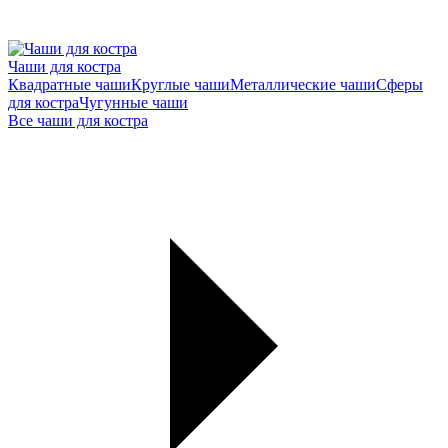
Чаши для костра
Квадратные чаши
Круглые чаши
Металлические чаши
Сферы
для костра
Чугунные чаши
Все чаши для костра