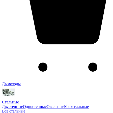
Дымоходы
Стальные
Двустенные
Одностенные
Овальные
Коаксиальные
Все стальные