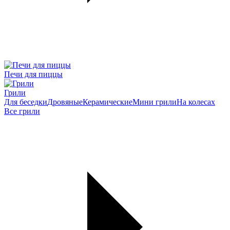
Печи для пиццы
Грили
Для беседки
Дровяные
Керамические
Мини грили
На колесах
Все грили