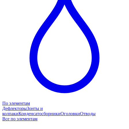
По элементам
Дефлекторы
Зонты и
колпаки
Конденсатосборники
Оголовки
Отводы
Все по элементам