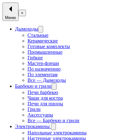
×
Меню
Дымоходы
Стальные
Керамические
Готовые комплекты
Промышленные
Гибкие
Мастер-флеши
По назначению
По элементам
Все — Дымоходы
Барбекю и грили
Печи барбекю
Чаши для костра
Печи для пиццы
Грили
Аксессуары
Все — Барбекю и грили
Электрокамины
Напольные электрокамины
Настенные электрокамины