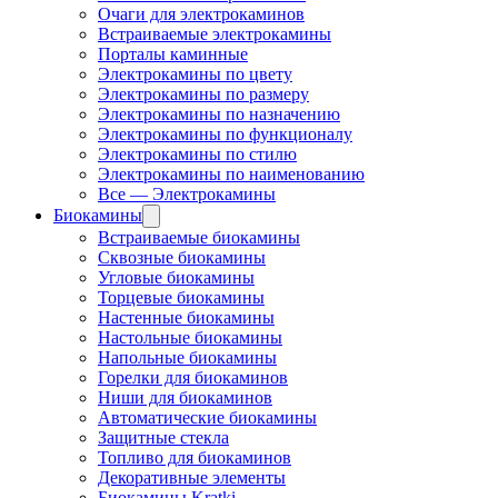
Очаги для электрокаминов
Встраиваемые электрокамины
Порталы каминные
Электрокамины по цвету
Электрокамины по размеру
Электрокамины по назначению
Электрокамины по функционалу
Электрокамины по стилю
Электрокамины по наименованию
Все — Электрокамины
Биокамины
Встраиваемые биокамины
Сквозные биокамины
Угловые биокамины
Торцевые биокамины
Настенные биокамины
Настольные биокамины
Напольные биокамины
Горелки для биокаминов
Ниши для биокаминов
Автоматические биокамины
Защитные стекла
Топливо для биокаминов
Декоративные элементы
Биокамины Kratki