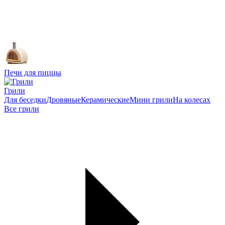
Печи для пиццы
Грили
Для беседки
Дровяные
Керамические
Мини грили
На колесах
Все грили