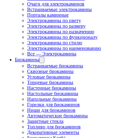
Очаги для электрокаминов
Встраиваемые электрокамины
Порталы каминные
Электрокамины по цвету
Электрокамины по размеру
Электрокамины по назначению
Электрокамины по функционалу
Электрокамины по стилю
Электрокамины по наименованию
Все — Электрокамины
Биокамины
Встраиваемые биокамины
Сквозные биокамины
Угловые биокамины
Торцевые биокамины
Настенные биокамины
Настольные биокамины
Напольные биокамины
Горелки для биокаминов
Ниши для биокаминов
Автоматические биокамины
Защитные стекла
Топливо для биокаминов
Декоративные элементы
Биокамины Kratki