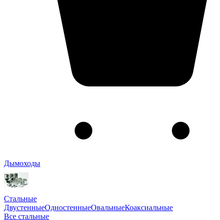
Дымоходы
Стальные
Двустенные
Одностенные
Овальные
Коаксиальные
Все стальные