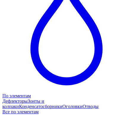
По элементам
Дефлекторы
Зонты и
колпаки
Конденсатосборники
Оголовки
Отводы
Все по элементам