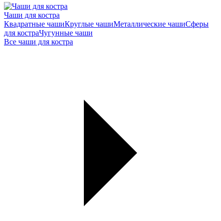
Чаши для костра
Квадратные чаши
Круглые чаши
Металлические чаши
Сферы
для костра
Чугунные чаши
Все чаши для костра