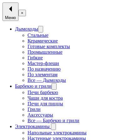
×
Меню
Дымоходы
Стальные
Керамические
Готовые комплекты
Промышленные
Гибкие
Мастер-флеши
По назначению
По элементам
Все — Дымоходы
Барбекю и грили
Печи барбекю
Чаши для костра
Печи для пиццы
Грили
Аксессуары
Все — Барбекю и грили
Электрокамины
Напольные электрокамины
Настенные электрокамины